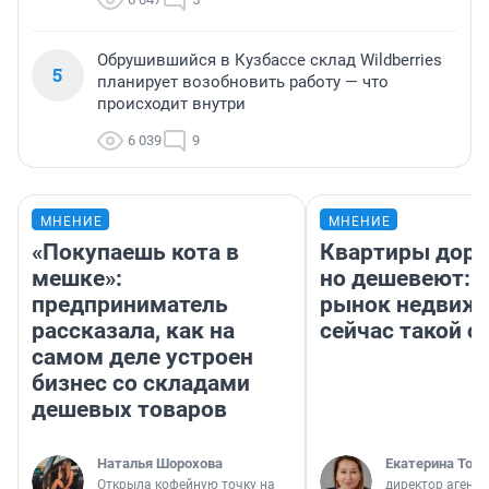
Обрушившийся в Кузбассе склад Wildberries
5
планирует возобновить работу — что
происходит внутри
6 039
9
МНЕНИЕ
МНЕНИЕ
«Покупаешь кота в
Квартиры дор
мешке»:
но дешевеют: 
предприниматель
рынок недвиж
рассказала, как на
сейчас такой 
самом деле устроен
бизнес со складами
дешевых товаров
Наталья Шорохова
Екатерина Торо
Открыла кофейную точку на
директор агентс