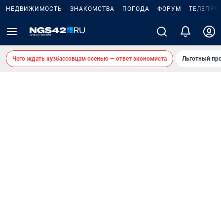
НЕДВИЖИМОСТЬ
ЗНАКОМСТВА
ПОГОДА
ФОРУМ
ТЕЛЕПРО
Чего ждать кузбассовцам осенью — ответ экономиста
Льготный про