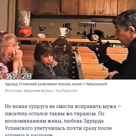
Эдуард Успенский развлекает внуков, играя с Чебурашкой
Источник: 
Амурские волны / YouTube.com
Но новая супруга не смогла исправить мужа —
писатель остался таким же тираном. По
воспоминаниям жены, любовь Эдуарда
Успенского улетучилась почти сразу после
штампа в паспорте.