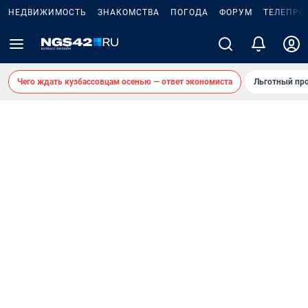
НЕДВИЖИМОСТЬ
ЗНАКОМСТВА
ПОГОДА
ФОРУМ
ТЕЛЕПРО
Чего ждать кузбассовцам осенью — ответ экономиста
Льготный про