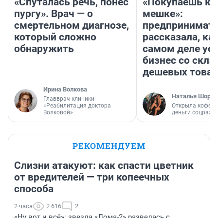
«Спуталась речь, понес
«Покупаешь ко
пургу». Врач — о
мешке»:
смертельном диагнозе,
предпринимат
который сложно
рассказала, как
обнаружить
самом деле ус
бизнес со скл
дешевых това
Ирина Волкова
Наталья Шорох
Главврач клиники
«Реабилитация доктора
Открыла кофейн
Волковой»
деньги соцразв
РЕКОМЕНДУЕМ
Слизни атакуют: как спасти цветник
от вредителей — три копеечных
способа
2 часа
2 616
2
«Ну вот и всё»: звезда «Дома-2» развелась с