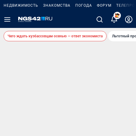
НЕДВИЖИМОСТЬ
ЗНАКОМСТВА
ПОГОДА
ФОРУМ
ТЕЛЕПРО
Чего ждать кузбассовцам осенью — ответ экономиста
Льготный про