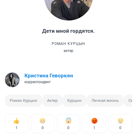
Дети мной гордятся.
РОМАН КУРЦЫН
актер
Кристина Геворкян
корреспондент
Роман Курцын
Актер
Курцын
Личная жизнь
Сем
1
0
0
1
0