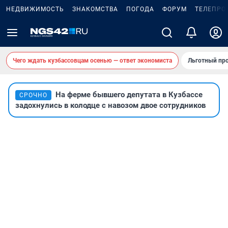
НЕДВИЖИМОСТЬ
ЗНАКОМСТВА
ПОГОДА
ФОРУМ
ТЕЛЕПРО
Чего ждать кузбассовцам осенью — ответ экономиста
Льготный про
На ферме бывшего депутата в Кузбассе
СРОЧНО
задохнулись в колодце с навозом двое сотрудников