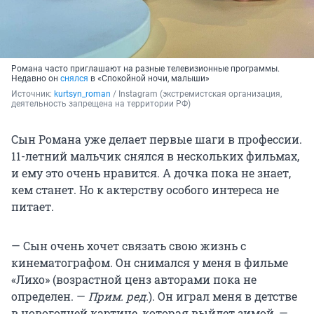
Романа часто приглашают на разные телевизионные программы.
Недавно он
снялся
в «Спокойной ночи, малыши»
Источник: 
kurtsyn_roman
 / Instagram (экстремистская организация, 
деятельность запрещена на территории РФ)
Сын Романа уже делает первые шаги в профессии.
11-летний мальчик снялся в нескольких фильмах,
и ему это очень нравится. А дочка пока не знает,
кем станет. Но к актерству особого интереса не
питает.
— Сын очень хочет связать свою жизнь с
кинематографом. Он снимался у меня в фильме
«Лихо» (возрастной ценз авторами пока не
определен. —
Прим. ред.
). Он играл меня в детстве
в новогодней картине, которая выйдет зимой, —