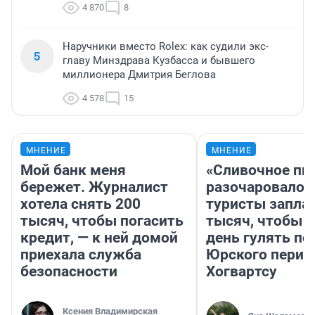
4 870
8
Наручники вместо Rolex: как судили экс-
5
главу Минздрава Кузбасса и бывшего
миллионера Дмитрия Беглова
4 578
15
МНЕНИЕ
МНЕНИЕ
Мой банк меня
«Сливочное пи
бережет. Журналист
разочаровало»
хотела снять 200
туристы запла
тысяч, чтобы погасить
тысяч, чтобы 
кредит, — к ней домой
день гулять по
приехала служба
Юрского перио
безопасности
Хогвартсу
Ксения Владимирская