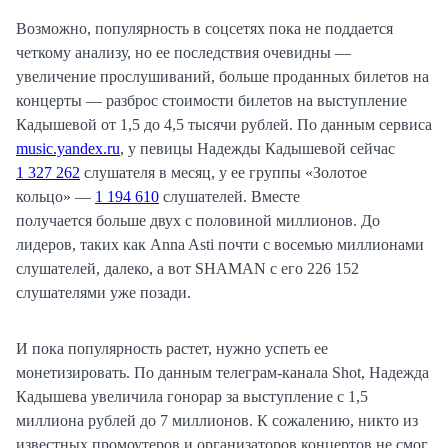
Возможно, популярность в соцсетях пока не поддается
четкому анализу, но ее последствия очевидны —
увеличение прослушиваний, больше проданных билетов на
концерты — разброс стоимости билетов на выступление
Кадышевой от 1,5 до 4,5 тысячи рублей. По данным сервиса
music.yandex.ru
, у певицы Надежды Кадышевой сейчас
1 327 262
слушателя в месяц, у ее группы «Золотое
кольцо» —
1 194 610
слушателей. Вместе
получается больше двух с половиной миллионов. До
лидеров, таких как Anna Asti почти с восемью миллионами
слушателей, далеко, а вот SHAMAN с его 226 152
слушателями уже позади.
И пока популярность растет, нужно успеть ее
монетизировать. По данным телеграм-канала Shot, Надежда
Кадышева увеличила гонорар за выступление с 1,5
миллиона рублей до 7 миллионов. К сожалению, никто из
известных промоутеров и организаторов концертов не смог