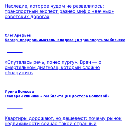
Наследие, которое чудом не развалилось:
транспортный эксперт разнес миф о «вечных»
советских дорогах
Олег Арефьев
Блогер, предприниматель, владелец в транспортном бизнесе
МНЕНИЕ
«Спуталась речь, понес пургу». Врач — о
смертельном диагнозе, который сложно
обнаружить
Ирина Волкова
Главврач клиники «Реабилитация доктора Волковой»
МНЕНИЕ
Квартиры дорожают, но дешевеют: почему рынок
недвижимости сейчас такой странный