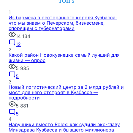
ТОП 5
1
Из бармена в ресторанного короля Кузбасса:
что мы знаем о Печерском, бизнесмене,
спорящем с губернаторами
14 134
12
2
Какой район Новокузнецка самый лучший для
жизни — опрос
5 935
5
3
Новый логистический центр за 2 млрд рублей и
мост для него отстроят в Кузбассе —
подробности
5 881
5
4
Наручники вместо Rolex: как судили экс-главу
Минздрава Кузбасса и бывшего миллионера