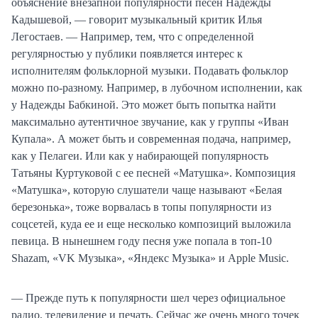
объяснение внезапной популярности песен Надежды
Кадышевой, — говорит музыкальный критик Илья
Легостаев. — Например, тем, что с определенной
регулярностью у публики появляется интерес к
исполнителям фольклорной музыки. Подавать фольклор
можно по-разному. Например, в лубочном исполнении, как
у Надежды Бабкиной. Это может быть попытка найти
максимально аутентичное звучание, как у группы «Иван
Купала». А может быть и современная подача, например,
как у Пелагеи. Или как у набирающей популярность
Татьяны Куртуковой с ее песней «Матушка». Композиция
«Матушка», которую слушатели чаще называют «Белая
березонька», тоже ворвалась в топы популярности из
соцсетей, куда ее и еще несколько композиций выложила
певица. В нынешнем году песня уже попала в топ-10
Shazam, «VK Музыка», «Яндекс Музыка» и Apple Music.
— Прежде путь к популярности шел через официальное
радио, телевидение и печать. Сейчас же очень много точек