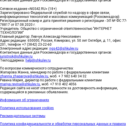
Контактные данные для Роскомнадзора и государственных органов
Сетевое издание «NGS42.RU» (18+)
Зарегистрировано Федеральной службой по надзору в сфере связи,
информационных технологий и массовых коммуникаций (Роскомнадзор).
Регистрационный номер и дата принятия решения о регистрации - ЭЛ № ФС 77-
78817 от 07.08.2020 г.
Учредитель: Общество с ограниченной ответственностью "ИНТЕРНЕТ
ТЕХНОЛОГИИ"
Главный редактор: Левчук Александр Николаевич
Адрес редакции: 650000, Россия, Кемерово, ул. 50 лет Октября, д. 11, офис
201, телефон +7 (3842) 23-22-60
Электронный адрес редакции:
ngs42@shkulev.ru
Контактные данные для Роскомнадзора и государственных органов:
juristnsk@shkulev.ru
Техподдержка:
help@shkulev.ru
По вопросам коммерческого сотрудничества:
Жапарова Жанна, менеджер по работе с федеральными клиентами
zhanna.zhaparova@shkulev.ru
, моб. + 7 982 640 34 32
Ревина Мария, директор по работе с федеральными клиентами
mariya.revina@shkulev.ru
, моб. +7 910 402 4056
Редакция сайта не несет ответственности за достоверность информации,
содержащейся в рекламных объявлениях.
Информация об ограничениях
Политика использования cookies
Рекомендательные системы
Политика конфиденциальности и обработки персональных данных и правила