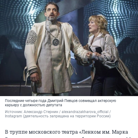
Последние четыре года Дмитрий Певцов совмещал актерскую
карьеру с должностью депутата
Источник: 
Александр Стернин / alexandrazakharova_official / 
Instagram (деятельность запрещена на территории России)
В труппе московского театра «Ленком им. Марка