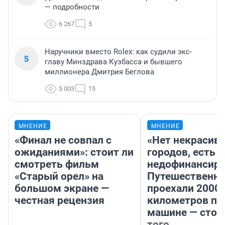
— подробности
6 267
5
Наручники вместо Rolex: как судили экс-
5
главу Минздрава Кузбасса и бывшего
миллионера Дмитрия Беглова
5 003
15
МНЕНИЕ
МНЕНИЕ
«Финал не совпал с
«Нет некрасив
ожиданиями»: стоит ли
городов, есть
смотреть фильм
недофинансиро
«Старый орел» на
Путешественн
большом экране —
проехали 2000
честная рецензия
километров по 
машине — стои
того