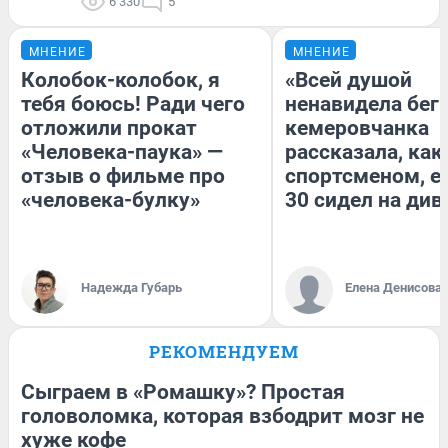
6 330
5
МНЕНИЕ
МНЕНИЕ
Колобок-колобок, я
«Всей душой
тебя боюсь! Ради чего
ненавидела бег»
отложили прокат
кемеровчанка
«Человека-паука» —
рассказала, как
отзыв о фильме про
спортсменом, е
«человека-булку»
30 сидел на див
Надежда Губарь
Елена Денисова
РЕКОМЕНДУЕМ
Сыграем в «Ромашку»? Простая
головоломка, которая взбодрит мозг не
хуже кофе