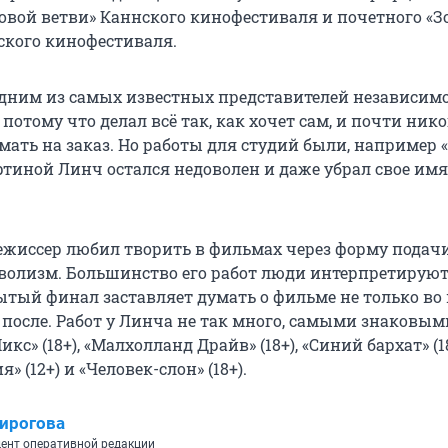
овой ветви» Каннского кинофестиваля и почетного «З
ского кинофестиваля.
дним из самых известных представителей независим
потому что делал всё так, как хочет сам, и почти нико
мать на заказ. Но работы для студий были, например 
артиной Линч остался недоволен и даже убрал свое имя
иссер любил творить в фильмах через форму подачи
волизм. Большинство его работ люди интерпретируют
рытый финал заставляет думать о фильме не только во
и после. Работ у Линча не так много, самыми знаковы
кс» (18+), «Малхолланд Драйв» (18+), «Синий бархат» (18
» (12+) и «Человек-слон» (18+).
ирогова
ент оперативной редакции