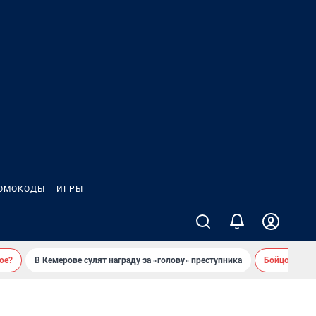
ОМОКОДЫ
ИГРЫ
ое?
В Кемерове сулят награду за «голову» преступника
Бойцовский 