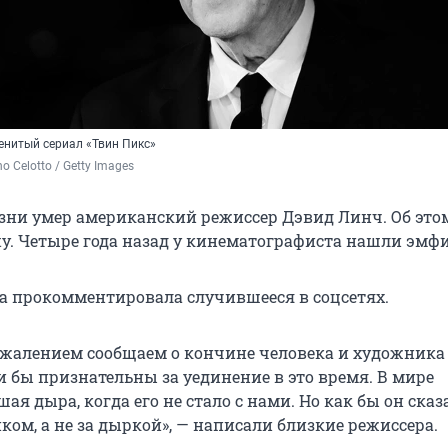
енитый сериал «Твин Пикс»
no Celotto / Getty Images
изни умер американский режиссер Дэвид Линч. Об это
ty. Четыре года назад у кинематографиста нашли эмф
а прокомментировала случившееся в соцсетях.
ожалением сообщаем о кончине человека и художника
 бы признательны за уединение в это время. В мире
ая дыра, когда его не стало с нами. Но как бы он сказ
ком, а не за дыркой», — написали близкие режиссера.