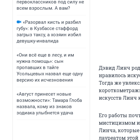
первоклассников под силу не
всем взрослым. А вам?
«Разорвал кисть и разбил
губу»: в Кузбассе стаффорд
загрыз таксу, а хозяин избил
девушку-инвалида
«Они всё еще в лесу, и им
нужна помощь»: сын
Дэвид Линч род
пропавших в тайге
Усольцевых назвал еще одну
нравилось иску
версию их исчезновения
Тогда же увлек
короткометражк
«Август принесет новые
искусств Линч 
возможности»: Тамара Глоба
назвала, кому из знаков
зодиака улыбнется удача
Его работы поч
мистицизмом и 
Линча, которые
лауреатом этой