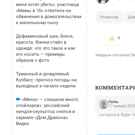
меня хотят убить»: участница
«Мамы в 16» ответила на
обвинения в домогательствах
Режиссер
Дэв
к маленькому сыну
Дофаминовый шик, блеск,
0
красота. Фанки-стайл в
одежде: что это такое и как
его носить — примеры
Увидели опечатку? В
образов с фото
Туманный и дождливый
Кузбасс: прогноз погоды на
выходные и начало недели
КОММЕНТАР
«Минус — слишком много
Гость
спойлеров»: российский
17 января 2025
ниндзя-скульптор снялся в
сегодня в баре т
сериале «Дом Дракона».
Видео