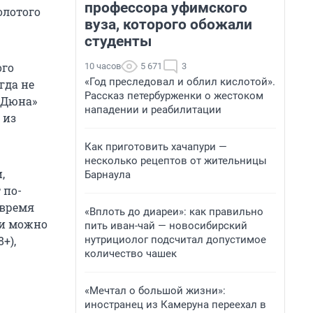
профессора уфимского
олотого
вуза, которого обожали
студенты
ого
10 часов
5 671
3
«Год преследовал и облил кислотой».
гда не
Рассказ петербурженки о жестоком
«Дюна»
нападении и реабилитации
 из
Как приготовить хачапури —
несколько рецептов от жительницы
,
Барнаула
 по-
 время
«Вплоть до диареи»: как правильно
ми можно
пить иван-чай — новосибирский
нутрициолог подсчитал допустимое
+),
количество чашек
«Мечтал о большой жизни»:
иностранец из Камеруна переехал в