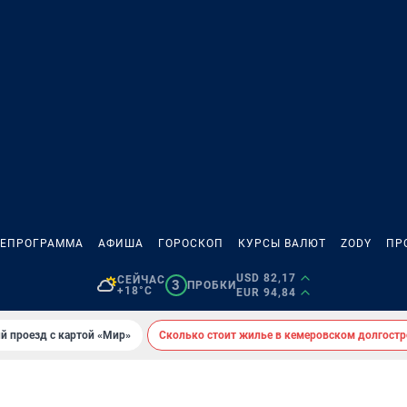
ЛЕПРОГРАММА
АФИША
ГОРОСКОП
КУРСЫ ВАЛЮТ
ZODY
ПР
USD 82,17
СЕЙЧАС
3
ПРОБКИ
+18°C
EUR 94,84
й проезд с картой «Мир»
Сколько стоит жилье в кемеровском долгостр