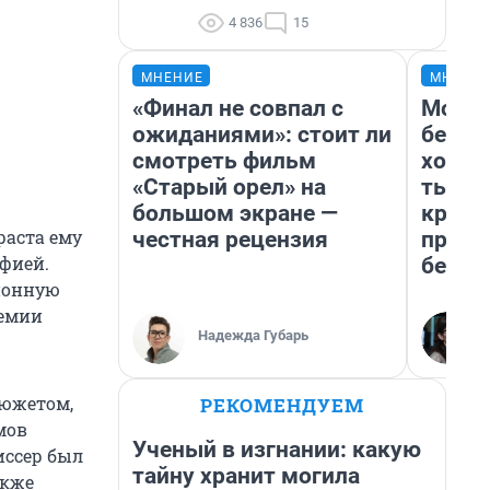
4 836
15
МНЕНИЕ
МНЕНИ
«Финал не совпал с
Мой б
ожиданиями»: стоит ли
береж
смотреть фильм
хотел
«Старый орел» на
тысяч
большом экране —
креди
раста ему
честная рецензия
приех
афией.
безоп
ионную
демии
Надежда Губарь
сюжетом,
РЕКОМЕНДУЕМ
мов
Ученый в изгнании: какую
иссер был
тайну хранит могила
акже