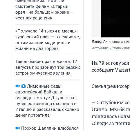
ожиданиями»: стоит ли
смотреть фильм «Старый
орел» на большом экране —
честная рецензия
«Получала 14 тысяч в месяц»:
кузбасский врач — о сексизме,
Дэвид Линч снял знам
оптимизации медицины и
жизни на два города
Источник: 
Vittorio Zuni
Такое бывает раз в жизни: 12
На 79-м году ж
августа произойдут три редких
сообщает Varier
астрономических явления
Семья режиссер
Лимонные сады,
европейский Байкал и
очередь к статуе Джульетты:
— C глубоким с
путешественница съездила в
Линча. Мы были
Италию и рассказала, сколько
денег потратила
появилась больш
«Следи за пончи
Прохор Шаляпин влюбился