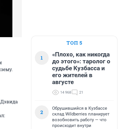
ТОП 5
«Плохо, как никогда
1
до этого»: таролог о
м
судьбе Кузбасса и
изему.
его жителей в
августе
14 968
21
 Дэвида
Обрушившийся в Кузбассе
2
склад Wildberries планирует
ал:
возобновить работу — что
происходит внутри