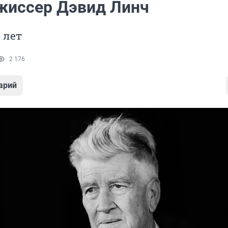
жиссер Дэвид Линч
 лет
2 176
арий