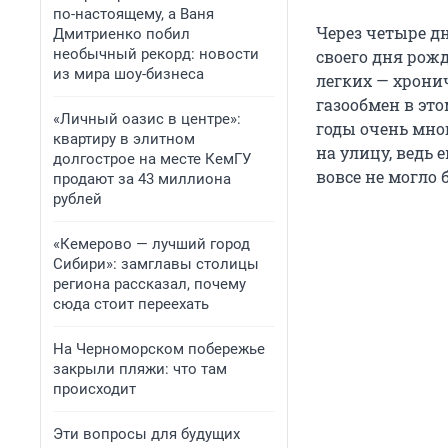
по-настоящему, а Ваня
Через четыре д
Дмитриенко побил
необычный рекорд: новости
своего дня рож
из мира шоу-бизнеса
легких — хрони
газообмен в эт
«Личный оазис в центре»:
годы очень мног
квартиру в элитном
на улицу, ведь 
долгострое на месте КемГУ
вовсе не могло 
продают за 43 миллиона
рублей
«Кемерово — лучший город
Сибири»: замглавы столицы
региона рассказал, почему
сюда стоит переехать
На Черноморском побережье
закрыли пляжи: что там
происходит
Эти вопросы для будущих