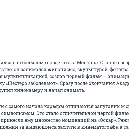
ился в небольшом городе штата Монтана. С юного воз
сство: он занимался живописью, скульптурой, фотогр
ся мультипликацией, создав первый фильм — анимац
у «Шестеро заболевают». Сразу после окончания Ака
купил кинокамеру и начал снимать.
ти с самого начала карьеры отличаются запутанным 
символизмом. Это стало отличительной чертой филь
 принесли ему множество номинаций на «Оскар». Реж
 премии за выдающиеся заслуги в кинематографе, а т