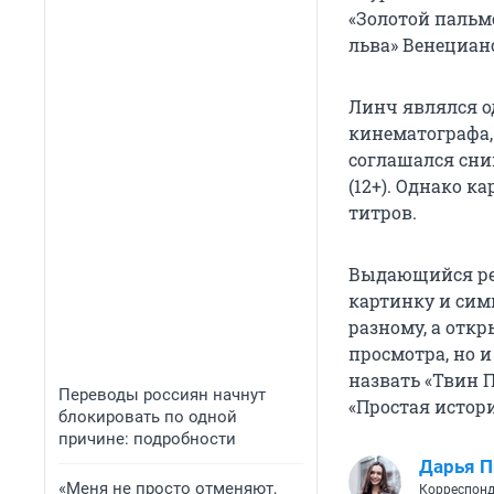
«Золотой пальм
льва» Венециан
Линч являлся о
кинематографа, 
соглашался сни
(12+). Однако к
титров.
Выдающийся реж
картинку и сим
разному, а отк
просмотра, но 
назвать «Твин Пи
Переводы россиян начнут
«Простая история
блокировать по одной
причине: подробности
Дарья П
«Меня не просто отменяют,
Корреспонд