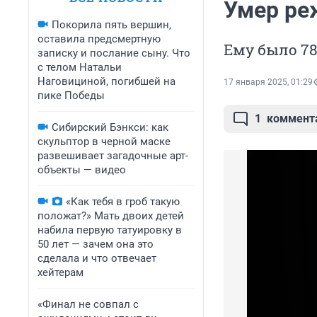
Умер ре
Покорила пять вершин,
оставила предсмертную
Ему было 78
записку и послание сыну. Что
с телом Натальи
Наговициной, погибшей на
17 января 2025, 01:29
пике Победы
1
коммент
Сибирский Бэнкси: как
скульптор в черной маске
развешивает загадочные арт-
объекты — видео
«Как тебя в гроб такую
положат?» Мать двоих детей
набила первую татуировку в
50 лет — зачем она это
сделала и что отвечает
хейтерам
«Финал не совпал с