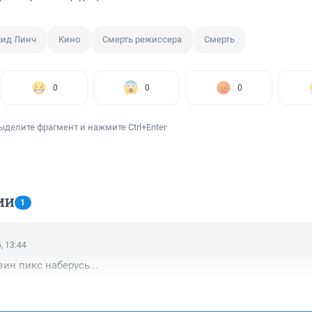
ид Линч
Кино
Смерть режиссера
Смерть
0
0
0
ыделите фрагмент и нажмите Ctrl+Enter
ИИ
1
, 13:44
вин пикс наберусь...