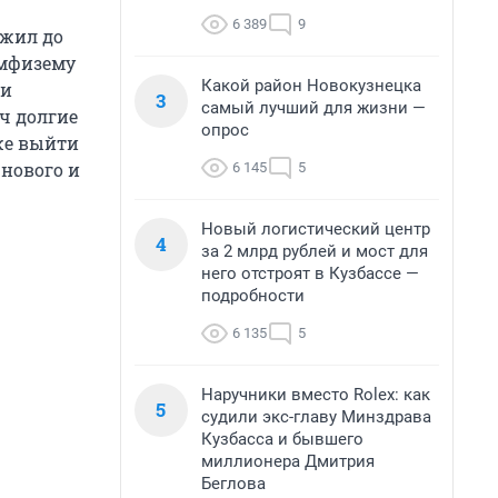
6 389
9
ожил до
эмфизему
Какой район Новокузнецка
 и
3
самый лучший для жизни —
ч долгие
опрос
аже выйти
 нового и
6 145
5
Новый логистический центр
4
за 2 млрд рублей и мост для
него отстроят в Кузбассе —
подробности
6 135
5
Наручники вместо Rolex: как
5
судили экс-главу Минздрава
Кузбасса и бывшего
миллионера Дмитрия
Беглова