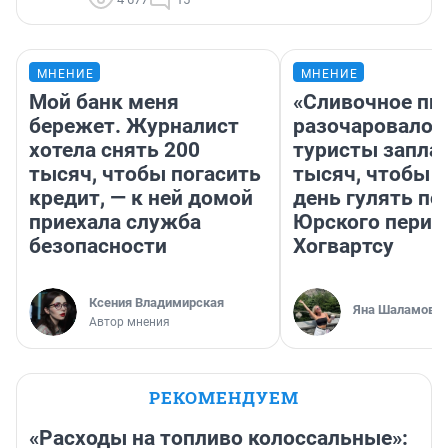
МНЕНИЕ
МНЕНИЕ
Мой банк меня
«Сливочное пи
бережет. Журналист
разочаровало»
хотела снять 200
туристы запла
тысяч, чтобы погасить
тысяч, чтобы 
кредит, — к ней домой
день гулять по
приехала служба
Юрского перио
безопасности
Хогвартсу
Ксения Владимирская
Яна Шаламова
Автор мнения
РЕКОМЕНДУЕМ
«Расходы на топливо колоссальные»: