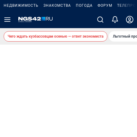
НЕДВИЖИМОСТЬ
ЗНАКОМСТВА
ПОГОДА
ФОРУМ
ТЕЛЕПРО
Чего ждать кузбассовцам осенью — ответ экономиста
Льготный про