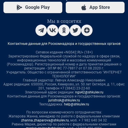
Google Play
App Store
Мы в соцсетях
Контактные данные для Роскомнадзора и государственных органов
Сетевое издание «NGS42.RU» (18+)
Зарегистрировано Федеральной службой по надзору в сфере связи,
информационных технологий и массовых коммуникаций
(Роскомнадзор). Регистрационный номер и дата принятия решения о
регистрации - ЭЛ № ФС 77-78817 от 07.08.2020 г.
Учредитель: Общество с ограниченной ответственностью "ИНТЕРНЕТ
ТЕХНОЛОГИИ"
Главный редактор: Левчук Александр Николаевич
Адрес редакции: 650000, Россия, Кемерово, ул. 50 лет Октября, д. 11, офис
201, телефон +7 (3842) 23-22-60
Электронный адрес редакции:
ngs42@shkulev.ru
Контактные данные для Роскомнадзора и государственных органов:
juristnsk@shkulev.ru
Техподдержка:
help@shkulev.ru
По вопросам коммерческого сотрудничества:
Жапарова Жанна, менеджер по работе с федеральными клиентами
zhanna.zhaparova@shkulev.ru
, моб. + 7 982 640 34 32
Ревина Мария, директор по работе с федеральными клиентами