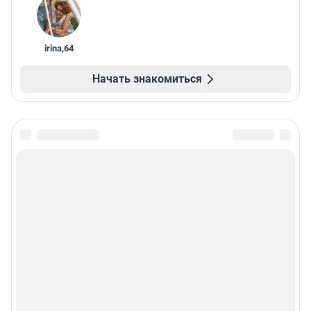
irina
,
64
Начать знакомиться