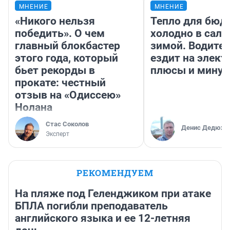
МНЕНИЕ
МНЕНИЕ
«Никого нельзя
Тепло для бюд
победить». О чем
холодно в сало
главный блокбастер
зимой. Водител
этого года, который
ездит на элект
бьет рекорды в
плюсы и мину
прокате: честный
отзыв на «Одиссею»
Нолана
Стас Соколов
Денис Дедюхи
Эксперт
РЕКОМЕНДУЕМ
На пляже под Геленджиком при атаке
БПЛА погибли преподаватель
английского языка и ее 12-летняя