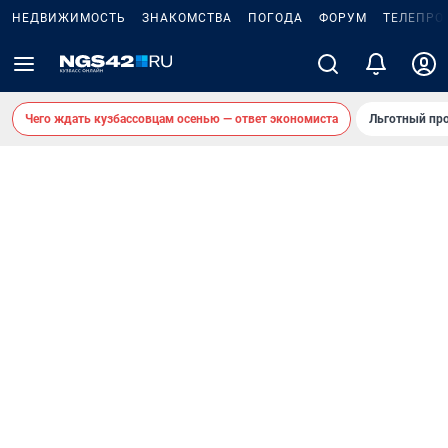
НЕДВИЖИМОСТЬ
ЗНАКОМСТВА
ПОГОДА
ФОРУМ
ТЕЛЕПРО
Чего ждать кузбассовцам осенью — ответ экономиста
Льготный про