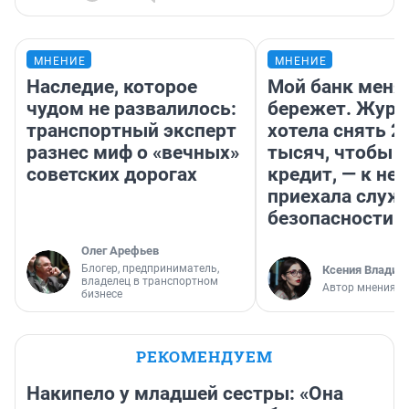
МНЕНИЕ
МНЕНИЕ
Наследие, которое
Мой банк меня
чудом не развалилось:
бережет. Журн
транспортный эксперт
хотела снять 2
разнес миф о «вечных»
тысяч, чтобы п
советских дорогах
кредит, — к не
приехала служ
безопасности
Олег Арефьев
Блогер, предприниматель,
Ксения Владим
владелец в транспортном
Автор мнения
бизнесе
РЕКОМЕНДУЕМ
Накипело у младшей сестры: «Она