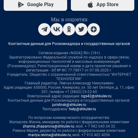
Google Play
App Store
Мы в соцсетях
Контактные данные для Роскомнадзора и государственных органов
Сетевое издание «NGS42.RU» (18+)
Зарегистрировано Федеральной службой по надзору в сфере связи,
информационных технологий и массовых коммуникаций
(Роскомнадзор). Регистрационный номер и дата принятия решения о
регистрации - ЭЛ № ФС 77-78817 от 07.08.2020 г.
Учредитель: Общество с ограниченной ответственностью "ИНТЕРНЕТ
ТЕХНОЛОГИИ"
Главный редактор: Левчук Александр Николаевич
Адрес редакции: 650000, Россия, Кемерово, ул. 50 лет Октября, д. 11, офис
201, телефон +7 (3842) 23-22-60
Электронный адрес редакции:
ngs42@shkulev.ru
Контактные данные для Роскомнадзора и государственных органов:
juristnsk@shkulev.ru
Техподдержка:
help@shkulev.ru
По вопросам коммерческого сотрудничества:
Жапарова Жанна, менеджер по работе с федеральными клиентами
zhanna.zhaparova@shkulev.ru
, моб. + 7 982 640 34 32
Ревина Мария, директор по работе с федеральными клиентами
mariya.revina@shkulev.ru
, моб. +7 910 402 4056