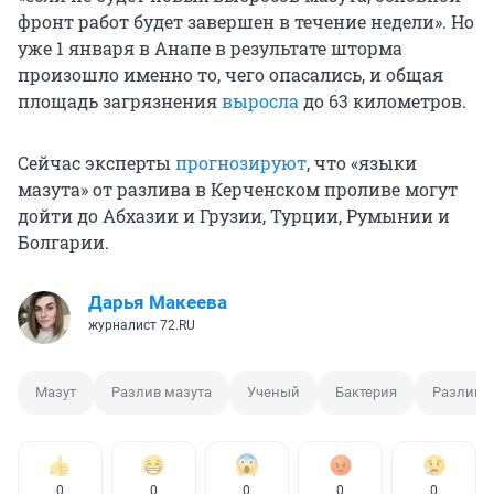
фронт работ будет завершен в течение недели». Но
уже 1 января в Анапе в результате шторма
произошло именно то, чего опасались, и общая
площадь загрязнения
выросла
до 63 километров.
Сейчас эксперты
прогнозируют
, что «языки
мазута» от разлива в Керченском проливе могут
дойти до Абхазии и Грузии, Турции, Румынии и
Болгарии.
Дарья Макеева
журналист 72.RU
Мазут
Разлив мазута
Ученый
Бактерия
Разлив 
0
0
0
0
0