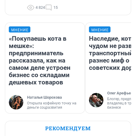
4 824
15
МНЕНИЕ
МНЕНИЕ
«Покупаешь кота в
Наследие, кото
мешке»:
чудом не разва
предприниматель
транспортный 
рассказала, как на
разнес миф о 
самом деле устроен
советских доро
бизнес со складами
дешевых товаров
Олег Арефьев
Наталья Шорохова
Блогер, предпри
Открыла кофейную точку на
владелец в тра
деньги соцразвития
бизнесе
РЕКОМЕНДУЕМ