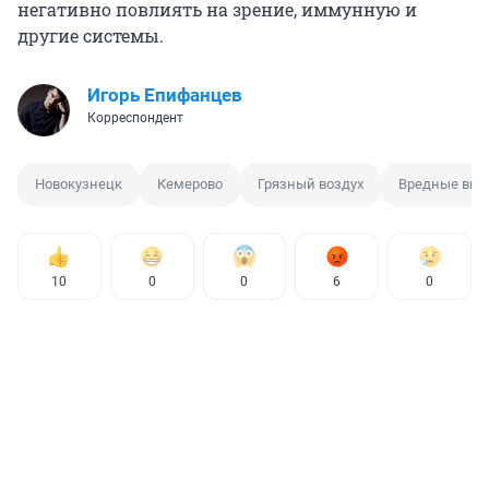
негативно повлиять на зрение, иммунную и
другие системы.
Игорь Епифанцев
Корреспондент
Новокузнецк
Кемерово
Грязный воздух
Вредные выб
10
0
0
6
0