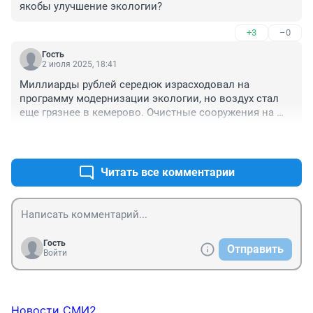
якобы улучшение экологии?
+3
–0
Гость
2 июля 2025, 18:41
Миллиарды рублей середюк израсходовал на 
программу модернизации экологии, но воздух стал 
еще грязнее в кемерово. Очистные сооружения на 
предприятиях не существуют. Люди задыхаются от 
+4
–0
дыма ГРЭС, КОКСа. Губернатор строчит в москву 
оптимистические отчеты, что у нас экология 
замечательная.но люди не желают жить в кузбассе и 
Читать все комментарии
умирать от раковых заболеваний.
Гость
Отправить
Войти
Новости СМИ2