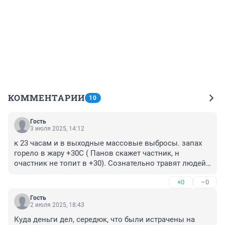
КОММЕНТАРИИ
10
Гость
3 июля 2025, 14:12
к 23 часам и в выходные массовые выбросы. запах 
горело в жару +30С ( Панов скажет частник, н 
очастник не топит в +30). Сознательно травят людей! 
почему думают,что им сойдет с рук? А их детям и 
+0
–0
внукам? посмотрите где и как живут внуки -правнуки 
Сталина и Брежнева. Хоть бы историю читали
Гость
2 июля 2025, 18:43
Куда деньги дел, середюк, что были истрачены на 