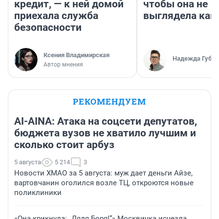
кредит, — к ней домой
чтобы она не
приехала служба
выглядела как
безопасности
Ксения Владимирская
Надежда Губар
Автор мнения
РЕКОМЕНДУЕМ
AI-AINA: Атака на соцсети депутатов,
бюджета вузов не хватило лучшим и
сколько стоит арбуз
5 августа
5 214
3
Новости ХМАО за 5 августа: муж дает деньги Айзе,
вартовчанин оголился возле ТЦ, откроются новые
поликлиники
«Она крикнула: „Дядя Боря!“» Москвичка исчезла