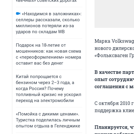
«вечных» советских дорогах
«Находимся в заложниках»:
селлеры рассказали, сколько
миллионов потеряли из-за
ударов по складам WB
Марка Volkswa
Подарок на 18-летие от
нового дилерск
мошенников: как новая схема
«Фольксваген Гр
с «переоформлением» номера
оставит вас без денег
В качестве пар
Китай попрощается с
опыт сотрудниче
бензином через 2–3 года, а
соглашения с м
когда Россия? Почему
топливный кризис не ускорил
переход на электромобили
С октября 2010 
поддержка клие
«Помойка с дикими ценами».
Туристка поделилась личным
опытом отдыха в Геленджике
Планируется, ч