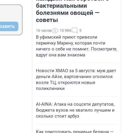
бактериальными
болезнями овощей —
советы
равить
16 часов
10 984
5
В уфимский приют привезли
пермячку Марину, которая почти
ничего о себе не помнит. Посмотрите,
вдруг она вам знакома
Новости ХМАО за 5 августа: муж дает
деньги Айзе, вартовчанин оголился
возле ТЦ, откроются новые
поликлиники
AI-AINA: Атака на соцсети депутатов,
бюджета вузов не хватило лучшим и
сколько стоит арбуз
Как приготовить ленивые беляши —