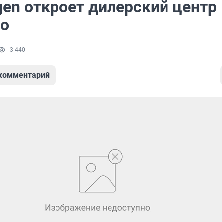
gen откроет дилерский центр 
во
3 440
 комментарий