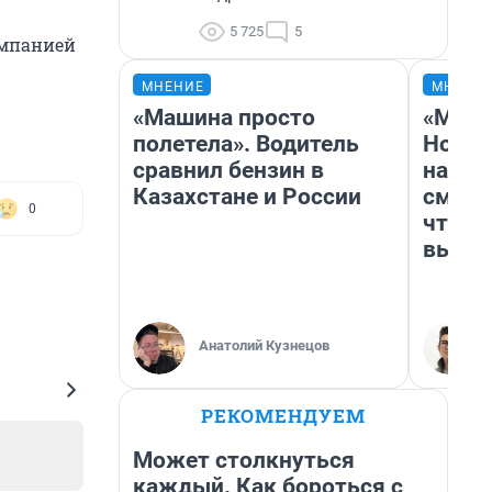
5 725
5
омпанией
МНЕНИЕ
МНЕНИ
«Машина просто
«Мы в
полетела». Водитель
Нолан
сравнил бензин в
настр
Казахстане и России
смотр
0
чтобы
выгля
Анатолий Кузнецов
РЕКОМЕНДУЕМ
Может столкнуться
каждый. Как бороться с