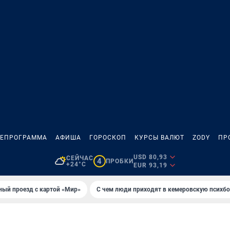
ЛЕПРОГРАММА
АФИША
ГОРОСКОП
КУРСЫ ВАЛЮТ
ZODY
ПР
USD 80,93
СЕЙЧАС
4
ПРОБКИ
+24°C
EUR 93,19
ный проезд с картой «Мир»
С чем люди приходят в кемеровскую психб