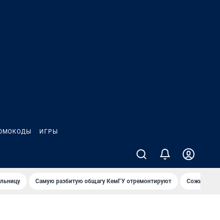
ОМОКОДЫ
ИГРЫ
ольницу
Самую разбитую общагу КемГУ отремонтируют
Сожительни