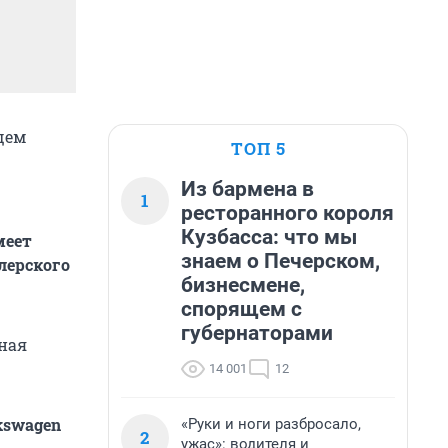
щем
ТОП 5
Из бармена в
1
ресторанного короля
Кузбасса: что мы
меет
знаем о Печерском,
лерского
бизнесмене,
спорящем с
губернаторами
йная
14 001
12
kswagen
«Руки и ноги разбросало,
2
ужас»: водителя и