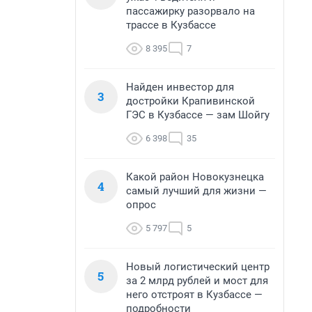
пассажирку разорвало на
трассе в Кузбассе
8 395
7
Найден инвестор для
3
достройки Крапивинской
ГЭС в Кузбассе — зам Шойгу
6 398
35
Какой район Новокузнецка
4
самый лучший для жизни —
опрос
5 797
5
Новый логистический центр
5
за 2 млрд рублей и мост для
него отстроят в Кузбассе —
подробности