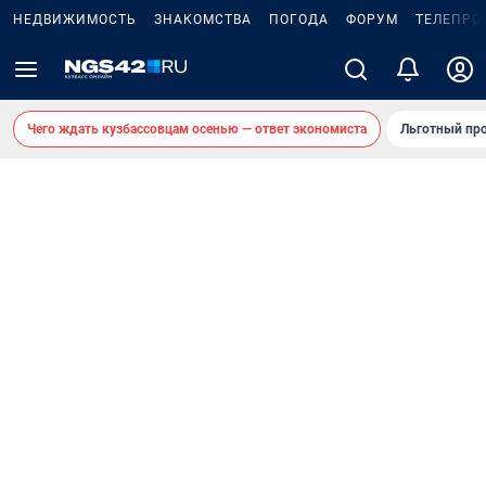
НЕДВИЖИМОСТЬ
ЗНАКОМСТВА
ПОГОДА
ФОРУМ
ТЕЛЕПРО
Чего ждать кузбассовцам осенью — ответ экономиста
Льготный про