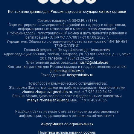
Контактные данные для Роскомнадзора и государственных органов
Сетевое издание «NGS42.RU» (18+)
Зарегистрировано Федеральной службой по надзору в сфере связи,
информационных технологий и массовых коммуникаций
(Роскомнадзор). Регистрационный номер и дата принятия решения о
регистрации - ЭЛ № ФС 77-78817 от 07.08.2020 г.
Учредитель: Общество с ограниченной ответственностью "ИНТЕРНЕТ
ТЕХНОЛОГИИ"
Главный редактор: Левчук Александр Николаевич
Адрес редакции: 650000, Россия, Кемерово, ул. 50 лет Октября, д. 11, офис
201, телефон +7 (3842) 23-22-60
Электронный адрес редакции:
ngs42@shkulev.ru
Контактные данные для Роскомнадзора и государственных органов:
juristnsk@shkulev.ru
Техподдержка:
help@shkulev.ru
По вопросам коммерческого сотрудничества:
Жапарова Жанна, менеджер по работе с федеральными клиентами
zhanna.zhaparova@shkulev.ru
, моб. + 7 982 640 34 32
Ревина Мария, директор по работе с федеральными клиентами
mariya.revina@shkulev.ru
, моб. +7 910 402 4056
Редакция сайта не несет ответственности за достоверность
информации, содержащейся в рекламных объявлениях.
Информация об ограничениях
Политика использования cookies