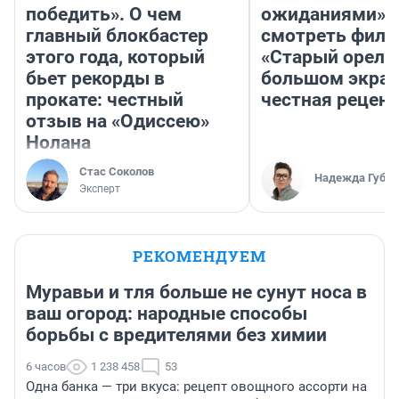
победить». О чем
ожиданиями»: 
главный блокбастер
смотреть фил
этого года, который
«Старый орел» 
бьет рекорды в
большом экран
прокате: честный
честная рецен
отзыв на «Одиссею»
Нолана
Стас Соколов
Надежда Губар
Эксперт
РЕКОМЕНДУЕМ
Муравьи и тля больше не сунут носа в
ваш огород: народные способы
борьбы с вредителями без химии
6 часов
1 238 458
53
Одна банка — три вкуса: рецепт овощного ассорти на