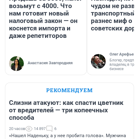
возьмут с 4000. Что
чудом не разва
нам готовит новый
транспортный 
налоговый закон — он
разнес миф о 
коснется импорта и
советских доро
даже репетиторов
Олег Арефьев
Блогер, предпри
Анастасия Завгородняя
владелец в тра
бизнесе
РЕКОМЕНДУЕМ
Слизни атакуют: как спасти цветник
от вредителей — три копеечных
способа
20 часов
14 897
6
«Нашел Наденьку, а у нее пробита голова». Мужчина