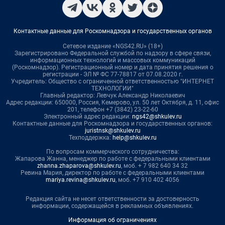
Контактные данные для Роскомнадзора и государственных органов
Сетевое издание «NGS42.RU» (18+)
Зарегистрировано Федеральной службой по надзору в сфере связи,
информационных технологий и массовых коммуникаций
(Роскомнадзор). Регистрационный номер и дата принятия решения о
регистрации - ЭЛ № ФС 77-78817 от 07.08.2020 г.
Учредитель: Общество с ограниченной ответственностью "ИНТЕРНЕТ
ТЕХНОЛОГИИ"
Главный редактор: Левчук Александр Николаевич
Адрес редакции: 650000, Россия, Кемерово, ул. 50 лет Октября, д. 11, офис
201, телефон +7 (3842) 23-22-60
Электронный адрес редакции:
ngs42@shkulev.ru
Контактные данные для Роскомнадзора и государственных органов:
juristnsk@shkulev.ru
Техподдержка:
help@shkulev.ru
По вопросам коммерческого сотрудничества:
Жапарова Жанна, менеджер по работе с федеральными клиентами
zhanna.zhaparova@shkulev.ru
, моб. + 7 982 640 34 32
Ревина Мария, директор по работе с федеральными клиентами
mariya.revina@shkulev.ru
, моб. +7 910 402 4056
Редакция сайта не несет ответственности за достоверность
информации, содержащейся в рекламных объявлениях.
Информация об ограничениях