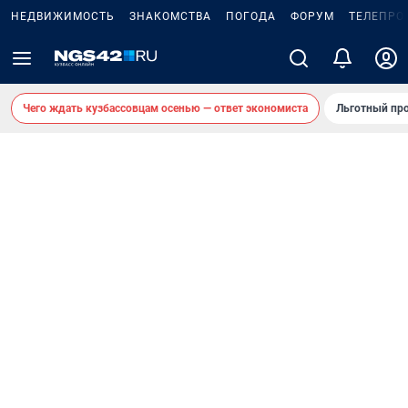
НЕДВИЖИМОСТЬ
ЗНАКОМСТВА
ПОГОДА
ФОРУМ
ТЕЛЕПРО
Чего ждать кузбассовцам осенью — ответ экономиста
Льготный про