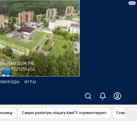
ОМОКОДЫ
ИГРЫ
ольницу
Самую разбитую общагу КемГУ отремонтируют
Сожительни