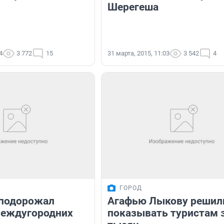
Шерегеша
4
3 772
15
31 марта, 2015, 11:03
3 542
4
ГОРОД
 подорожал
Агафью Лыкову решил
междугородних
показывать туристам 