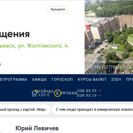
ЛЕПРОГРАММА
АФИША
ГОРОСКОП
КУРСЫ ВАЛЮТ
ZODY
ПР
USD 80,93
СЕЙЧАС
6
ПРОБКИ
+23°C
EUR 93,19
ный проезд с картой «Мир»
С чем люди приходят в кемеровскую психб
Юрий Левичев