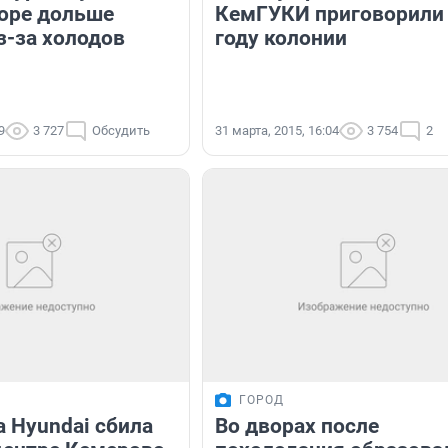
норе дольше
КемГУКИ приговорили 
з-за холодов
году колонии
9
3 727
Обсудить
31 марта, 2015, 16:04
3 754
2
ГОРОД
а Hyundai сбила
Во дворах после