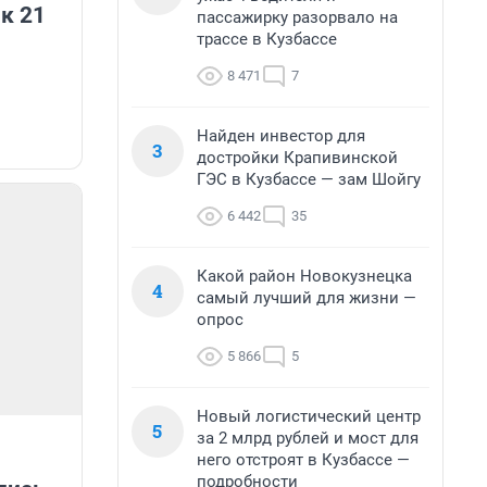
к 21
пассажирку разорвало на
трассе в Кузбассе
8 471
7
Найден инвестор для
3
достройки Крапивинской
ГЭС в Кузбассе — зам Шойгу
6 442
35
Какой район Новокузнецка
4
самый лучший для жизни —
опрос
5 866
5
Новый логистический центр
5
за 2 млрд рублей и мост для
него отстроят в Кузбассе —
подробности