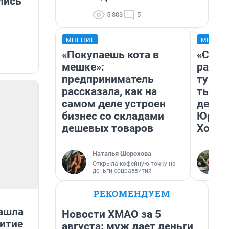
лись
5 803
5
МНЕНИЕ
МНЕНИ
«Покупаешь кота в
«Слив
мешке»:
разоч
предприниматель
турис
рассказала, как на
тысяч
самом деле устроен
день 
бизнес со складами
Юрско
дешевых товаров
Хогва
Наталья Шорохова
Открыла кофейную точку на
деньги соцразвития
РЕКОМЕНДУЕМ
ашла
Новости ХМАО за 5
витие
августа: муж дает деньги