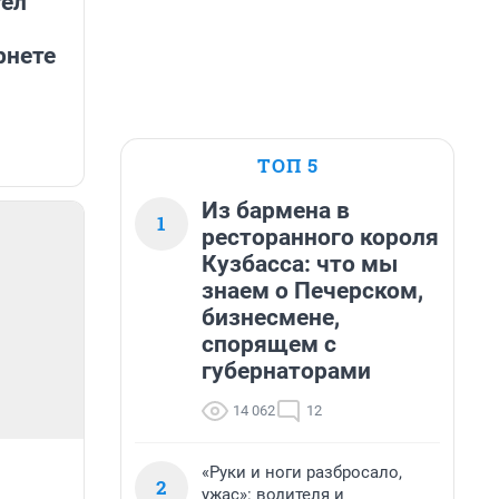
тел
рнете
ТОП 5
Из бармена в
1
ресторанного короля
Кузбасса: что мы
знаем о Печерском,
бизнесмене,
спорящем с
губернаторами
14 062
12
«Руки и ноги разбросало,
2
ужас»: водителя и