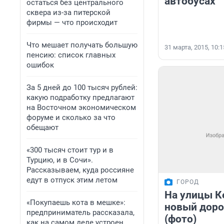
автобусах
остаться без центрального
сквера из-за питерской
фирмы — что происходит
Что мешает получать большую
31 марта, 2015, 10:1
пенсию: список главных
ошибок
За 5 дней до 100 тысяч рублей:
какую подработку предлагают
на Восточном экономическом
форуме и сколько за что
обещают
«300 тысяч стоит тур и в
Турцию, и в Сочи».
Рассказываем, куда россияне
едут в отпуск этим летом
ГОРОД
На улицы К
«Покупаешь кота в мешке»:
новый дор
предприниматель рассказала,
(фото)
как на самом деле устроен