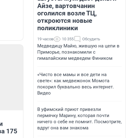
Айзе, вартовчанин
оголился возле ТЦ,
откроются новые
поликлиники
19 часов
10 355
Обсудить
Медведицу Майю, жившую на цепи в
Приморье, познакомили с
гималайским медведем Фиником
«Чисто все мамы и все дети на
свете»: как медвежонок Момота
покорил буквально весь интернет.
Видео
В уфимский приют привезли
пермячку Марину, которая почти
ничего о себе не помнит. Посмотрите,
и
вдруг она вам знакома
за 175