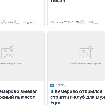
тысяч
5
2 623
Обсудить
30 марта, 2015, 17:38
4 301
7
ГОРОД
емерово выехал
В Кемерово открылся
ожный пылесос
стриптиз-клуб для му
Ego's