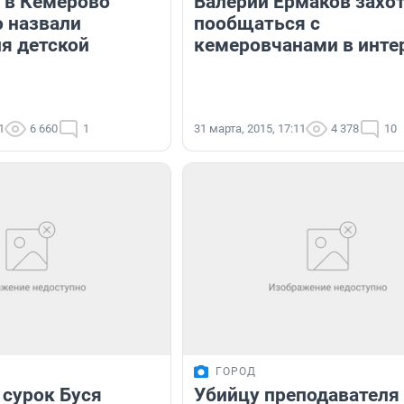
 в Кемерово
Валерий Ермаков захо
 назвали
пообщаться с
я детской
кемеровчанами в инте
1
6 660
1
31 марта, 2015, 17:11
4 378
10
ГОРОД
 сурок Буся
Убийцу преподавателя