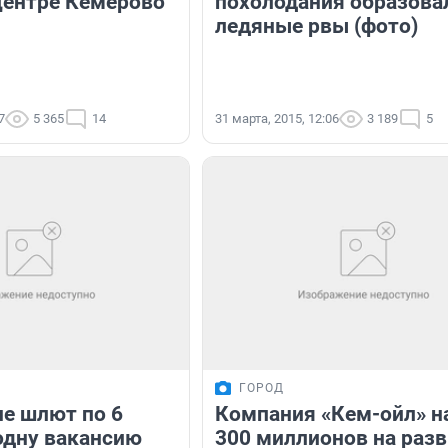
центре Кемерово
похолодания образова
ледяные рвы (фото)
7
5 365
14
31 марта, 2015, 12:06
3 189
5
ГОРОД
е шлют по 6
Компания «Кем-ойл» н
одну вакансию
300 миллионов на раз