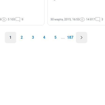
9
5 103
9
30 марта, 2015, 16:53
14 817
3
1
2
3
4
5
...
187