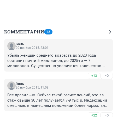
КОММЕНТАРИИ
12
Гость
20 ноября 2015, 23:01
Убыль женщин среднего возраста до 2020 года 
составит почти 5 миллионов, до 2025-го — 7 
миллионов. Существенно увеличится количество 
пожилых людей: с нынешних 26 миллионов до 35-ти. 
+13
–0
Сейчас в такой возраст вступают поколения, 
родившиеся в 1950-е годы. По сути, Россия 
Гость
становится малолюдной страной стариков. 
20 ноября 2015, 11:09
Государство не видит особой нужды для поддержки 
Все правильно. Сейчас такой расчет пенсий, что за 
пенсионеров, в данном случае можно 
стаж свыше 30 лет получается 7-9 тыс р. Индексации 
отождествитьотносительно пенсионеров: "спасение 
смешные. в нынешнем положении более нормально 
утопающих - дело рук самих утопающих. А вот 
себя чувствуют пенсионеры старше 65 лет (почему 
огромную армию чиновников государство кормит 
+22
–0
такую статистику и дают), тк и пенсия была назначена 