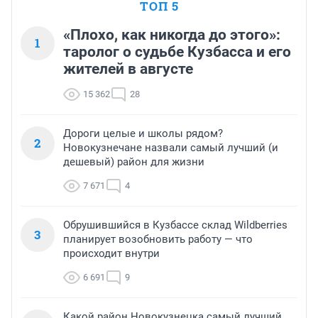
ТОП 5
производство - "пахать" надо.
«Плохо, как никогда до этого»:
1
таролог о судьбе Кузбасса и его
жителей в августе
15 362
28
Дороги целые и школы рядом?
2
Новокузнечане назвали самый лучший (и
дешевый) район для жизни
7 671
4
Обрушившийся в Кузбассе склад Wildberries
3
планирует возобновить работу — что
происходит внутри
6 691
9
Какой район Новокузнецка самый лучший