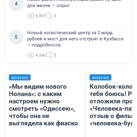
4
для жизни — опрос
6 357
5
Новый логистический центр за 2 млрд
5
рублей и мост для него отстроят в Кузбассе
— подробности
6 330
5
МНЕНИЕ
МНЕНИЕ
«Мы видим нового
Колобок-колобо
Нолана»: с каким
тебя боюсь! Ра
настроем нужно
отложили прок
смотреть «Одиссею»,
«Человека-пау
чтобы она не
отзыв о фильм
выглядела как фиаско
«человека-бул