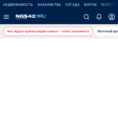
НЕДВИЖИМОСТЬ
ЗНАКОМСТВА
ПОГОДА
ФОРУМ
ТЕЛЕПРО
Чего ждать кузбассовцам осенью — ответ экономиста
Льготный про