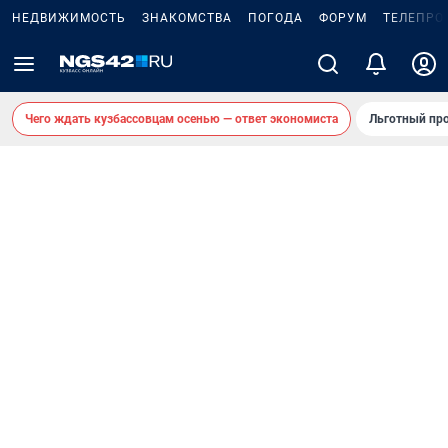
НЕДВИЖИМОСТЬ
ЗНАКОМСТВА
ПОГОДА
ФОРУМ
ТЕЛЕПРО
Чего ждать кузбассовцам осенью — ответ экономиста
Льготный про