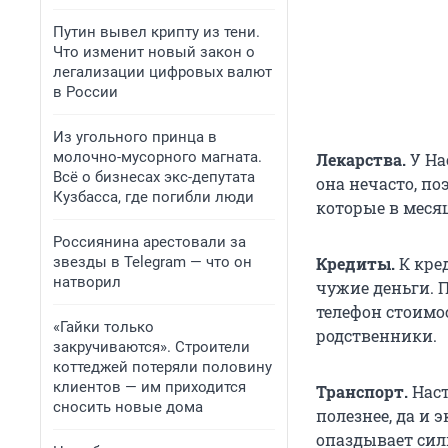
Путин вывел крипту из тени.
Что изменит новый закон о
легализации цифровых валют
в России
Из угольного принца в
молочно-мусорного магната.
Лекарства.
У На
Всё о бизнесах экс-депутата
она нечасто, п
Кузбасса, где погибли люди
которые в месяц
Россиянина арестовали за
звезды в Telegram — что он
Кредиты.
К кре
натворил
чужие деньги. П
телефон стоимо
«Гайки только
родственники.
закручиваются». Строители
коттеджей потеряли половину
клиентов — им приходится
Транспорт.
Наст
сносить новые дома
полезнее, да и 
опаздывает силь