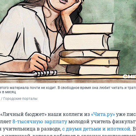
 этого материала почти не ходит. В свободное время она любит читать и трат
ч в месяц
 / Городские порталы
в «Личный бюджет» наши коллеги из
«Чита.ру»
уже пис
еляет
8-тысячную зарплату
молодой учитель физкульт
 учительница в разводе,
с двумя детьми и ипотекой
. 
 с читинкой, которая работает в органах государстве