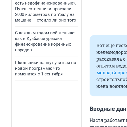
есть недофинансированные».
Путешественники проехали
2000 километров по Уралу на
машине — стоило ли оно того
С каждым годом всё меньше:
как в Кузбассе урезают
финансирование коренных
Вот еще нес
народов
железнодорож
рассказала о
Школьники начнут учиться по
опытом веде
новой программе: что
молодой вра
изменится с 1 сентября
строительно
жена военног
Вводные да
Настя работает 
государственном