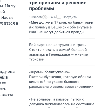
три причины и решение
ы. На ту
проблемы
жей
. Настя
10 часов
6 436
Обсудить
«Мне должны 17 млн, но банку плачу
учиться в
я»: почему в Башкирии обманутые в
ИЖС не могут добиться правды
Вой сирен, злые туристы и грязь.
Стоит ли ехать в самый большой
аквапарк в Геленджике — мнение
туристки
нду она
«Шрамы болят ужасно».
ей в
Екатеринбурженка, которую облили
кислотой по указке бывшего,
 ее
рассказала о своем восстановлении
сть
арплаты
«Не вольеры, а камеры пыток»:
девушка пожаловалась на состояние