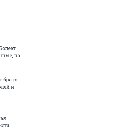
 Болеет
нные, на
т брать
блей и
вья
если