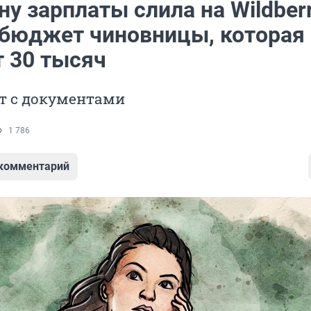
у зарплаты слила на Wildberr
бюджет чиновницы, которая
т 30 тысяч
т с документами
1 786
 комментарий