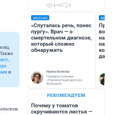
6 112
5
МНЕНИЕ
МНЕНИ
«Спуталась речь, понес
Прода
пургу». Врач — о
возьм
смертельном диагнозе,
нам г
который сложно
налог
есяц,
обнаружить
косне
 Также
даже 
лист
,
ора
ами
и
Ирина Волкова
Главврач клиники
«Реабилитация доктора
Волковой»
РЕКОМЕНДУЕМ
Почему у томатов
кальском
скручиваются листья —
а