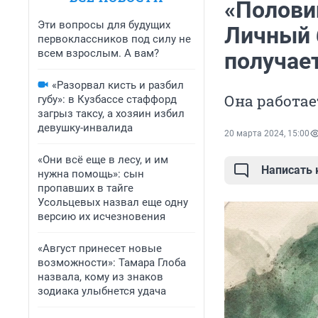
«Половин
Эти вопросы для будущих
Личный 
первоклассников под силу не
всем взрослым. А вам?
получае
«Разорвал кисть и разбил
Она работае
губу»: в Кузбассе стаффорд
загрыз таксу, а хозяин избил
девушку-инвалида
20 марта 2024, 15:00
«Они всё еще в лесу, и им
Написать
нужна помощь»: сын
пропавших в тайге
Усольцевых назвал еще одну
версию их исчезновения
«Август принесет новые
возможности»: Тамара Глоба
назвала, кому из знаков
зодиака улыбнется удача