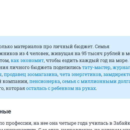
колько материалов про личный бюджет. Семья
ников из 4 человек, живущая на 95 тысяч рублей в м
 том,
как экономит
, чтобы ездить каждый год на море.
ния личного бюджета поделились
тату-мастер
,
журна
ч
,
продавец зоомагазина
,
чета энергетиков
,
замдирект
й компании,
пенсионерка
,
семья с миллионными долг
о, которая
осталась с ребенком на руках
.
нные
по профессии, на нее она четыре года училась в Забай
 университете. С ее слов, направление, на котором он