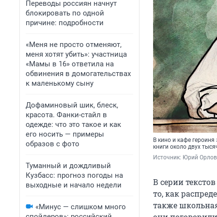
Переводы россиян начнут
блокировать по одной
причине: подробности
«Меня не просто отменяют,
меня хотят убить»: участница
«Мамы в 16» ответила на
обвинения в домогательствах
к маленькому сыну
Дофаминовый шик, блеск,
красота. Фанки-стайл в
одежде: что это такое и как
его носить — примеры
В кино и кафе героиня
образов с фото
книги около двух тыся
Источник: 
Юрий Орлов
Туманный и дождливый
Кузбасс: прогноз погоды на
В серии тексто
выходные и начало недели
то, как распред
также школьная
«Минус — слишком много
они поговорили
спойлеров»: российский