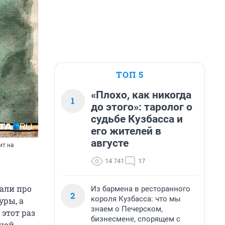
ТОП 5
«Плохо, как никогда
1
до этого»: таролог о
судьбе Кузбасса и
его жителей в
августе
ит на
14 741
17
али про
Из бармена в ресторанного
2
короля Кузбасса: что мы
уры, а
знаем о Печерском,
В этот раз
бизнесмене, спорящем с
нной