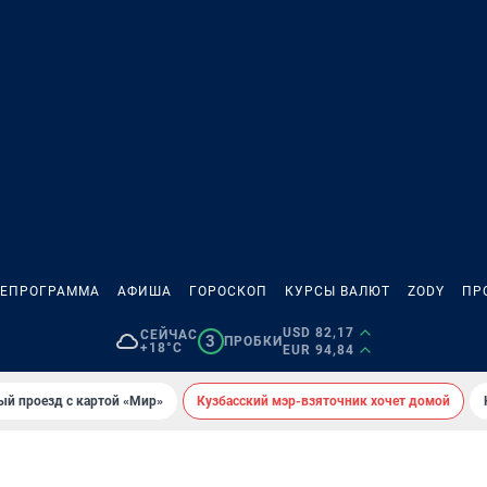
ЛЕПРОГРАММА
АФИША
ГОРОСКОП
КУРСЫ ВАЛЮТ
ZODY
ПР
USD 82,17
СЕЙЧАС
3
ПРОБКИ
+18°C
EUR 94,84
ый проезд с картой «Мир»
Кузбасский мэр-взяточник хочет домой