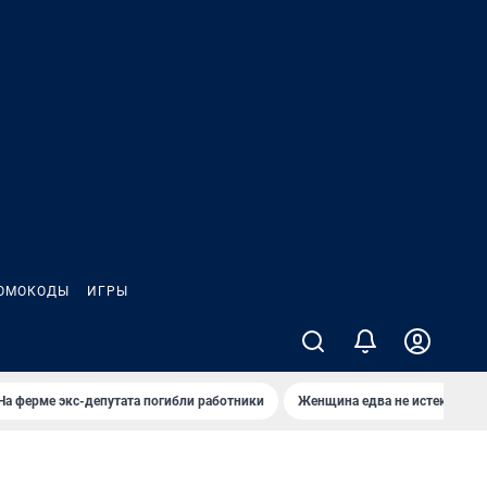
ОМОКОДЫ
ИГРЫ
На ферме экс-депутата погибли работники
Женщина едва не истекла кро