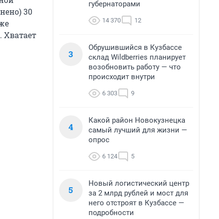
губернаторами
нено) 30
14 370
12
кже
. Хватает
Обрушившийся в Кузбассе
3
склад Wildberries планирует
возобновить работу — что
происходит внутри
6 303
9
Какой район Новокузнецка
4
самый лучший для жизни —
опрос
6 124
5
Новый логистический центр
5
за 2 млрд рублей и мост для
него отстроят в Кузбассе —
подробности