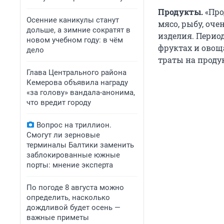
Продукты.
«Про
Осенние каникулы станут
мясо, рыбу, оче
дольше, а зимние сократят в
изделия. Период
новом учебном году: в чём
фруктах и овоща
дело
траты на продук
Глава Центрального района
Кемерова объявила награду
«за голову» вандала-анонима,
что вредит городу
Вопрос на триллион.
Смогут ли зерновые
терминалы Балтики заменить
заблокированные южные
порты: мнение эксперта
По погоде 8 августа можно
определить, насколько
дождливой будет осень —
важные приметы