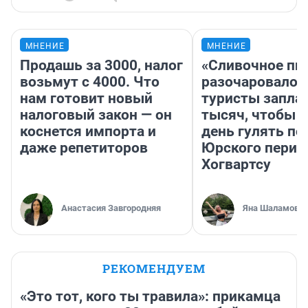
МНЕНИЕ
МНЕНИЕ
Продашь за 3000, налог
«Сливочное пи
возьмут с 4000. Что
разочаровало»
нам готовит новый
туристы запла
налоговый закон — он
тысяч, чтобы 
коснется импорта и
день гулять по
даже репетиторов
Юрского перио
Хогвартсу
Анастасия Завгородняя
Яна Шаламова
РЕКОМЕНДУЕМ
«Это тот, кого ты травила»: прикамца