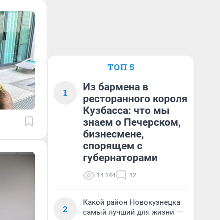
ТОП 5
Из бармена в
1
ресторанного короля
Кузбасса: что мы
знаем о Печерском,
бизнесмене,
спорящем с
губернаторами
14 144
12
Какой район Новокузнецка
2
самый лучший для жизни —