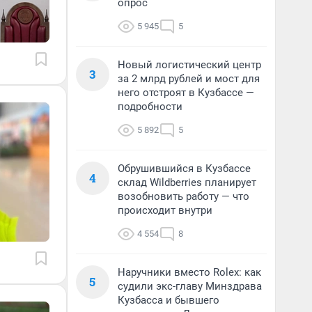
опрос
5 945
5
Новый логистический центр
3
за 2 млрд рублей и мост для
него отстроят в Кузбассе —
подробности
5 892
5
Обрушившийся в Кузбассе
4
склад Wildberries планирует
возобновить работу — что
происходит внутри
4 554
8
Наручники вместо Rolex: как
5
судили экс-главу Минздрава
Кузбасса и бывшего