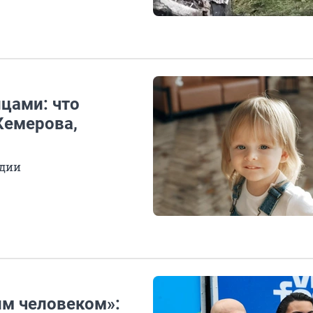
нцами: что
Кемерова,
адии
им человеком»: