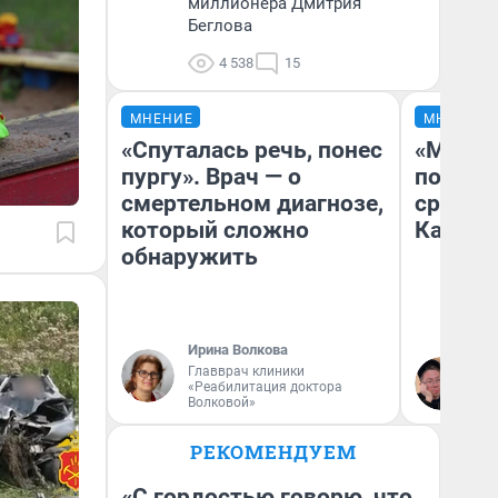
миллионера Дмитрия
Беглова
4 538
15
МНЕНИЕ
МНЕНИЕ
«Спуталась речь, понес
«Машин
пургу». Врач — о
полете
смертельном диагнозе,
сравни
который сложно
Казахс
обнаружить
Ирина Волкова
Главврач клиники
Ан
«Реабилитация доктора
Волковой»
РЕКОМЕНДУЕМ
«С гордостью говорю, что