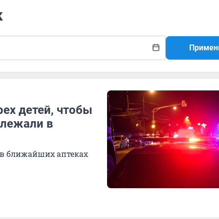
к
Примен
ех детей, чтобы
ролежали в
в ближайших аптеках