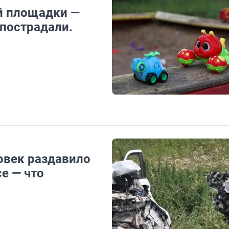
й площадки —
 пострадали.
овек раздавило
се — что