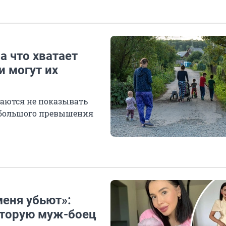
а что хватает
и могут их
раются не показывать
ебольшого превышения
меня убьют»:
оторую муж-боец