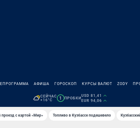
ЛЕПРОГРАММА
АФИША
ГОРОСКОП
КУРСЫ ВАЛЮТ
ZODY
ПР
USD 81,41
СЕЙЧАС
1
ПРОБКИ
+16°C
EUR 94,06
 проезд с картой «Мир»
Топливо в Кузбассе подешевело
Кузбасски