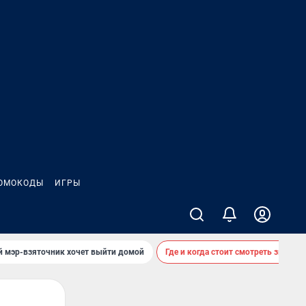
ОМОКОДЫ
ИГРЫ
й мэр-взяточник хочет выйти домой
Где и когда стоит смотреть звездоп