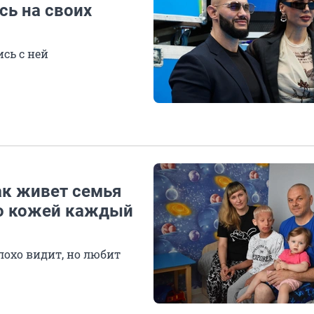
ь на своих
сь с ней
ак живет семья
го кожей каждый
лохо видит, но любит