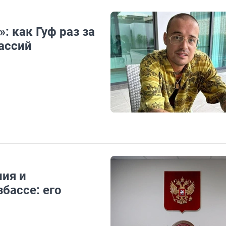
: как Гуф раз за
ассий
ния и
бассе: его