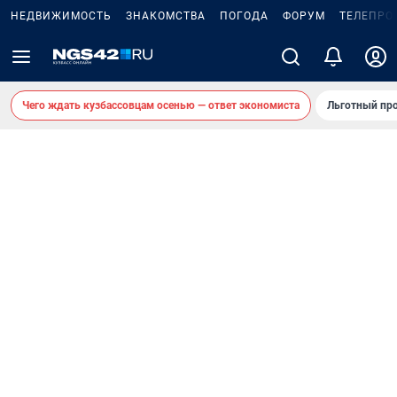
НЕДВИЖИМОСТЬ
ЗНАКОМСТВА
ПОГОДА
ФОРУМ
ТЕЛЕПРО
Чего ждать кузбассовцам осенью — ответ экономиста
Льготный про