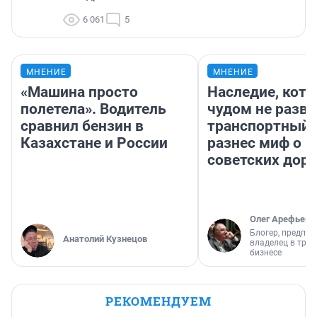
6 061
5
МНЕНИЕ
МНЕНИЕ
«Машина просто
Наследие, кото
полетела». Водитель
чудом не разва
сравнил бензин в
транспортный 
Казахстане и России
разнес миф о 
советских доро
Олег Арефьев
Блогер, предпри
Анатолий Кузнецов
владелец в тра
бизнесе
РЕКОМЕНДУЕМ