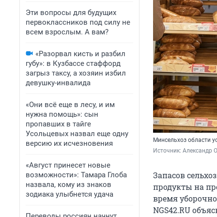
Эти вопросы для будущих
первоклассников под силу не
всем взрослым. А вам?
«Разорвал кисть и разбил
губу»: в Кузбассе стаффорд
загрыз таксу, а хозяин избил
девушку-инвалида
«Они всё еще в лесу, и им
нужна помощь»: сын
пропавших в тайге
Усольцевых назвал еще одну
Минсельхоз области ус
версию их исчезновения
Источник: 
Александр 
«Август принесет новые
Запасов сельхо
возможности»: Тамара Глоба
назвала, кому из знаков
продукты на пр
зодиака улыбнется удача
время уборочно
NGS42.RU объяс
Переводы россиян начнут