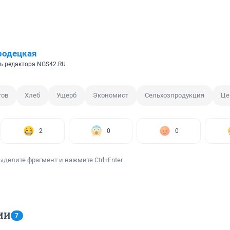
родецкая
ь редактора NGS42.RU
тов
Хлеб
Ущерб
Экономист
Сельхозпродукция
Це
2
0
0
ыделите фрагмент и нажмите Ctrl+Enter
ИИ
7