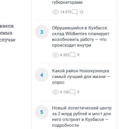
губернаторами
14 375
12
 ввели
Обрушившийся в Кузбассе
3
нимых
склад Wildberries планирует
 случае
возобновить работу — что
происходит внутри
6 322
9
Какой район Новокузнецка
4
самый лучший для жизни —
опрос
6 130
5
Новый логистический центр
5
за 2 млрд рублей и мост для
него отстроят в Кузбассе —
подробности