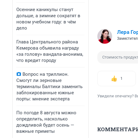
Осенние каникулы станут
дольше, а зимние сократят в
новом учебном году: в чём
дело
Лера Го
Заместител
Глава Центрального района
Кемерова объявила награду
«за голову» вандала-анонима,
Стоимость продук
что вредит городу
Вопрос на триллион.
1
Смогут ли зерновые
терминалы Балтики заменить
заблокированные южные
Увидели опечатку? В
порты: мнение эксперта
По погоде 8 августа можно
определить, насколько
дождливой будет осень —
КОММЕНТАР
важные приметы