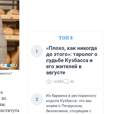
ТОП 5
«Плохо, как никогда
1
до этого»: таролог о
судьбе Кузбасса и
его жителей в
августе
оимость?
14 853
20
на
Из бармена в ресторанного
 во
2
короля Кузбасса: что мы
ям,
знаем о Печерском,
Института
бизнесмене, спорящем с