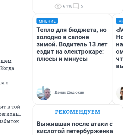
6 118
5
МНЕНИЕ
МНЕНИ
Тепло для бюджета, но
«Мы в
холодно в салоне
Нолан
зимой. Водитель 13 лет
настр
ездит на электрокаре:
смотр
плюсы и минусы
чтобы
вашем
выгля
 Когда
я с
Денис Дедюхин
ит в той
РЕКОМЕНДУЕМ
регионы.
еизбыток
Выжившая после атаки с
кислотой петербурженка