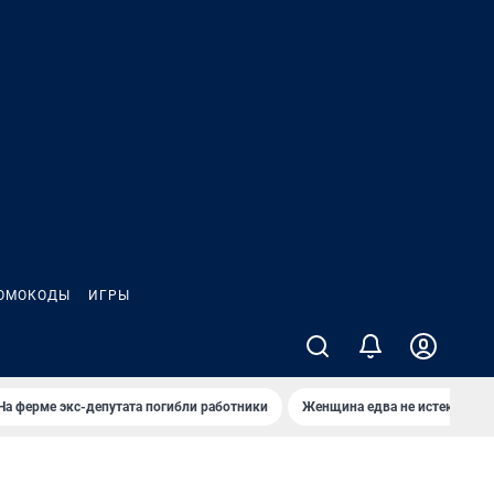
ОМОКОДЫ
ИГРЫ
На ферме экс-депутата погибли работники
Женщина едва не истекла кро