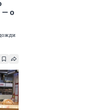
о
 — о
 дожди