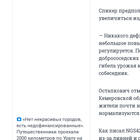
Спикер предпола
увеличиться из
— Никакого дефи
небольшое повыш
регулируется. 
добрососедских 
гибель урожая 
собеседник.
Остапкович отм
Кемеровской обл
жители почти н
нормализуются
«Нет некрасивых городов,
есть недофинансированные».
Как писал NGS42
Путешественники проехали
из-за ливней и 
2000 километров по Уралу на