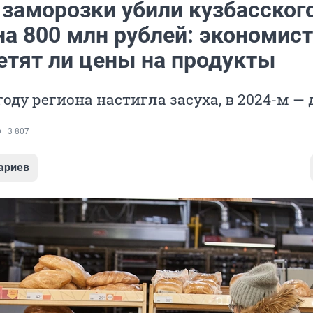
 заморозки убили кузбасског
а 800 млн рублей: экономист
етят ли цены на продукты
оду региона настигла засуха, в 2024-м —
3 807
ариев