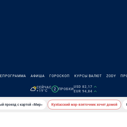
ЛЕПРОГРАММА
АФИША
ГОРОСКОП
КУРСЫ ВАЛЮТ
ZODY
ПР
USD 82,17
СЕЙЧАС
2
ПРОБКИ
+19°C
EUR 94,84
ый проезд с картой «Мир»
Кузбасский мэр-взяточник хочет домой