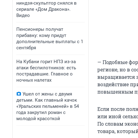
ниндзя-скульптор снялся в
сериале «Дом Дракона».
Видео
Пенсионеры получат
прибавку: кому придут
дополнительные выплаты с 1
сентября
На Кубани горит НПЗ из-за
— Подобные фор
атаки беспилотников: есть
регионе, но в с
пострадавшие. Главное о
выращивается зе
ночных налетах
воздействие пр
повышенным пр
Ушел от жены с двумя
детьми. Как главный качок
«Уральских пельменей» в 54
Если после полн
года закрутил роман с
или иной сельх
молодой красоткой
По словам экон
товара, которы