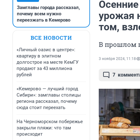
Осенние
Замглавы города рассказал,
урожая н
почему всем нужно
переезжать в Кемерово
том, взл
ВСЕ НОВОСТИ
В прошлом г
«Личный оазис в центре»:
квартиру в элитном
3 ноября 2024, 11:18
долгострое на месте КемГУ
продают за 43 миллиона
рублей
7
коммент
«Кемерово — лучший город
Сибири»: замглавы столицы
региона рассказал, почему
сюда стоит переехать
На Черноморском побережье
закрыли пляжи: что там
происходит