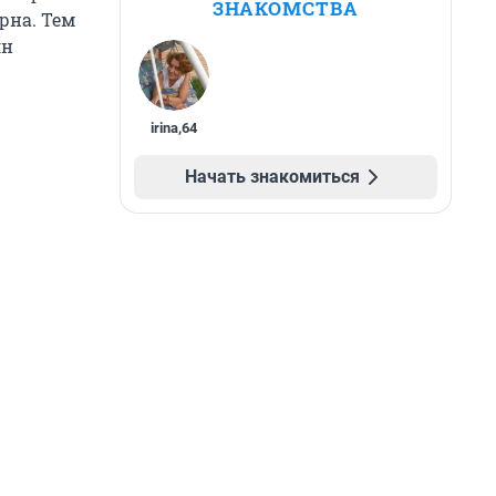
ЗНАКОМСТВА
ерна. Тем
лн
irina
,
64
Начать знакомиться