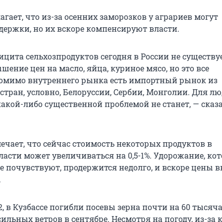
гает, что из-за осенних заморозков у аграриев могут
держки, но их вскоре компенсируют власти.
цита сельхозпродуктов сегодня в России не существуе
ение цен на масло, яйца, куриное мясо, но это все
Помимо внутреннего рынка есть импортный рынок из
стран, условно, Белоруссии, Сербии, Монголии. Для л
какой-либо существенной проблемой не станет, — сказ
ечает, что сейчас стоимость некоторых продуктов в
асти может увеличиваться на 0,5-1%. Удорожание, кот
е почувствуют, продержится недолго, и вскоре цены в
.
, в Кузбассе погибли посевы зерна почти на 60 тысяча
сильных ветров в сентябре. Несмотря на погоду, из-за 