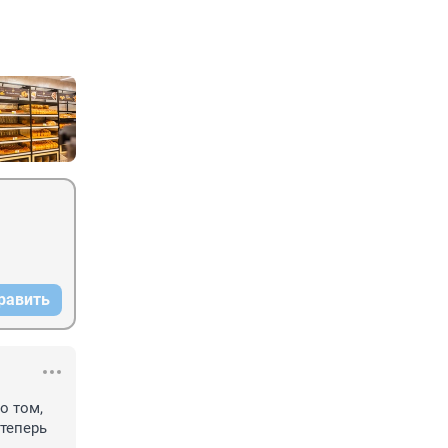
равить
 том, 
теперь 