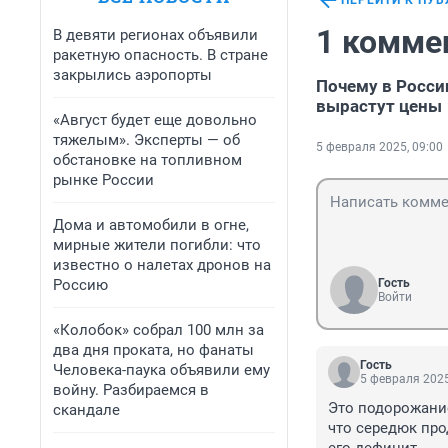
ПЕРЕЙТИ К ПУ
1 комме
В девяти регионах объявили
ракетную опасность. В стране
закрылись аэропорты
Почему в Росси
вырастут цены
«Август будет еще довольно
тяжелым». Эксперты — об
5 февраля 2025, 09:00
обстановке на топливном
рынке России
Дома и автомобили в огне,
мирные жители погибли: что
известно о налетах дронов на
Россию
Гость
Войти
«Колобок» собрал 100 млн за
два дня проката, но фанаты
Гость
Человека-паука объявили ему
5 февраля 2025
войну. Разбираемся в
Это подорожание 
скандале
что середюк про