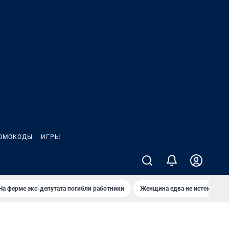
ОМОКОДЫ
ИГРЫ
На ферме экс-депутата погибли работники
Женщина едва не истекла кро