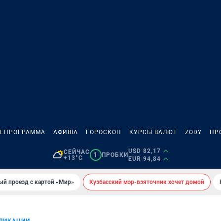
ЛЕПРОГРАММА
АФИША
ГОРОСКОП
КУРСЫ ВАЛЮТ
ZODY
ПР
USD 82,17
СЕЙЧАС
1
ПРОБКИ
+13°C
EUR 94,84
ый проезд с картой «Мир»
Кузбасский мэр-взяточник хочет домой