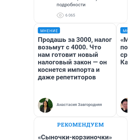
подробности
6 065
МНЕНИЕ
МНЕНИ
Продашь за 3000, налог
«Маши
возьмут с 4000. Что
полет
нам готовит новый
сравн
налоговый закон — он
Казах
коснется импорта и
даже репетиторов
Анастасия Завгородняя
РЕКОМЕНДУЕМ
«Сыночки-корзиночки»