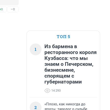
+0
–0
ТОП 5
Из бармена в
1
ресторанного короля
Кузбасса: что мы
знаем о Печерском,
бизнесмене,
спорящем с
губернаторами
14 293
«Плохо, как никогда до
2
этого»: таролог о судьбе