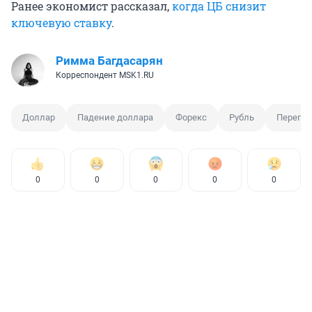
Ранее экономист рассказал,
когда ЦБ снизит
ключевую ставку
.
Римма Багдасарян
Корреспондент MSK1.RU
Доллар
Падение доллара
Форекс
Рубль
Перего
0
0
0
0
0