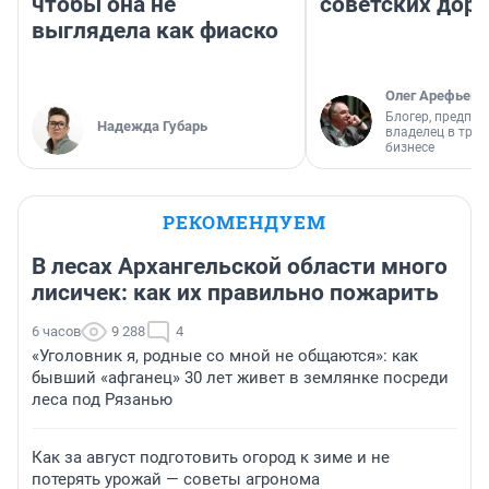
чтобы она не
советских доро
выглядела как фиаско
Олег Арефьев
Блогер, предпри
Надежда Губарь
владелец в тра
бизнесе
РЕКОМЕНДУЕМ
В лесах Архангельской области много
лисичек: как их правильно пожарить
6 часов
9 288
4
«Уголовник я, родные со мной не общаются»: как
бывший «афганец» 30 лет живет в землянке посреди
леса под Рязанью
Как за август подготовить огород к зиме и не
потерять урожай — советы агронома