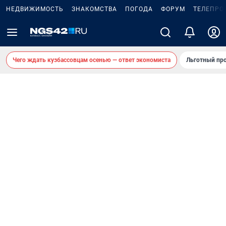
НЕДВИЖИМОСТЬ
ЗНАКОМСТВА
ПОГОДА
ФОРУМ
ТЕЛЕПРО
Чего ждать кузбассовцам осенью — ответ экономиста
Льготный про