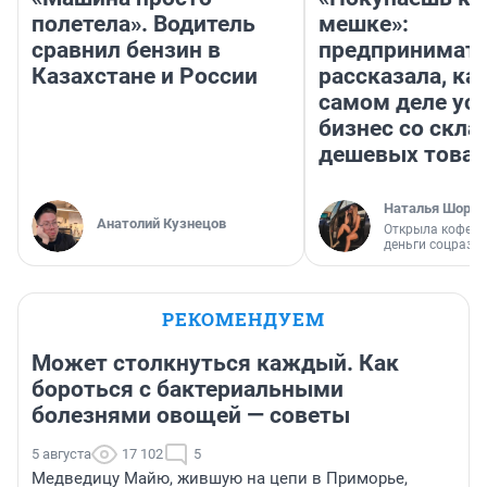
полетела». Водитель
мешке»:
сравнил бензин в
предпринимат
Казахстане и России
рассказала, как
самом деле ус
бизнес со скл
дешевых това
Наталья Шорох
Анатолий Кузнецов
Открыла кофейн
деньги соцразв
РЕКОМЕНДУЕМ
Может столкнуться каждый. Как
бороться с бактериальными
болезнями овощей — советы
5 августа
17 102
5
Медведицу Майю, жившую на цепи в Приморье,