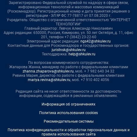
Зарегистрировано Федеральной службой по надзору в сфере связи,
информационных технологий и массовых коммуникаций
(Роскомнадзор). Регистрационный номер и дата принятия решения о
регистрации - ЭЛ № ФС 77-78817 от 07.08.2020 г.
Учредитель: Общество с ограниченной ответственностью "ИНТЕРНЕТ
ТЕХНОЛОГИИ"
Главный редактор: Левчук Александр Николаевич
Адрес редакции: 650000, Россия, Кемерово, ул. 50 лет Октября, д. 11, офис
201, телефон +7 (3842) 23-22-60
Электронный адрес редакции:
ngs42@shkulev.ru
Контактные данные для Роскомнадзора и государственных органов:
juristnsk@shkulev.ru
Техподдержка:
help@shkulev.ru
По вопросам коммерческого сотрудничества:
Жапарова Жанна, менеджер по работе с федеральными клиентами
zhanna.zhaparova@shkulev.ru
, моб. + 7 982 640 34 32
Ревина Мария, директор по работе с федеральными клиентами
mariya.revina@shkulev.ru
, моб. +7 910 402 4056
Редакция сайта не несет ответственности за достоверность
информации, содержащейся в рекламных объявлениях.
Информация об ограничениях
Политика использования cookies
Рекомендательные системы
Политика конфиденциальности и обработки персональных данных и
правила использования сайта