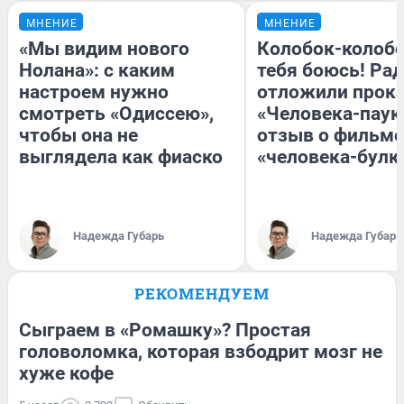
МНЕНИЕ
МНЕНИЕ
«Мы видим нового
Колобок-колобо
Нолана»: с каким
тебя боюсь! Рад
настроем нужно
отложили прок
смотреть «Одиссею»,
«Человека-паук
чтобы она не
отзыв о фильме
выглядела как фиаско
«человека-булк
Надежда Губарь
Надежда Губарь
РЕКОМЕНДУЕМ
Сыграем в «Ромашку»? Простая
головоломка, которая взбодрит мозг не
хуже кофе