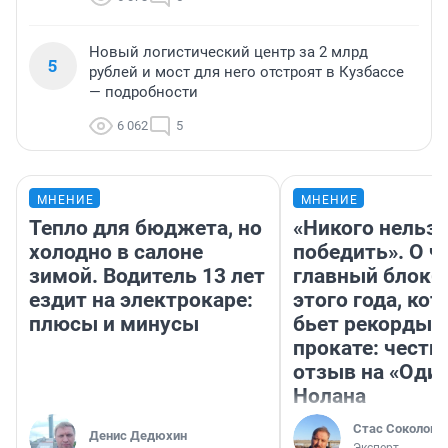
Новый логистический центр за 2 млрд
5
рублей и мост для него отстроят в Кузбассе
— подробности
6 062
5
МНЕНИЕ
МНЕНИЕ
Тепло для бюджета, но
«Никого нельз
холодно в салоне
победить». О ч
зимой. Водитель 13 лет
главный блокб
ездит на электрокаре:
этого года, ко
плюсы и минусы
бьет рекорды 
прокате: честн
отзыв на «Оди
Нолана
Стас Соколов
Денис Дедюхин