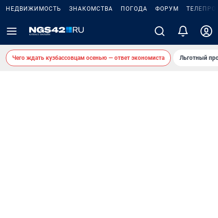
НЕДВИЖИМОСТЬ
ЗНАКОМСТВА
ПОГОДА
ФОРУМ
ТЕЛЕПРО
Чего ждать кузбассовцам осенью — ответ экономиста
Льготный про