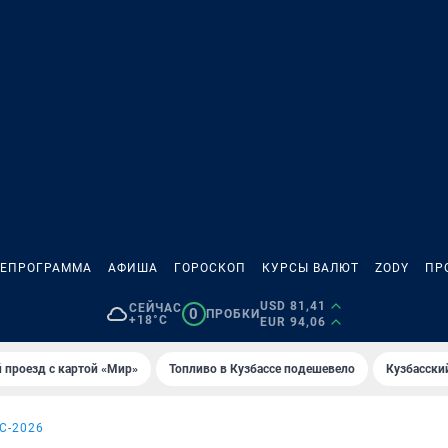
ЛЕПРОГРАММА
АФИША
ГОРОСКОП
КУРСЫ ВАЛЮТ
ZODY
ПР
USD 81,41
СЕЙЧАС
0
ПРОБКИ
+18°C
EUR 94,06
 проезд с картой «Мир»
Топливо в Кузбассе подешевело
Кузбасски
С-2026