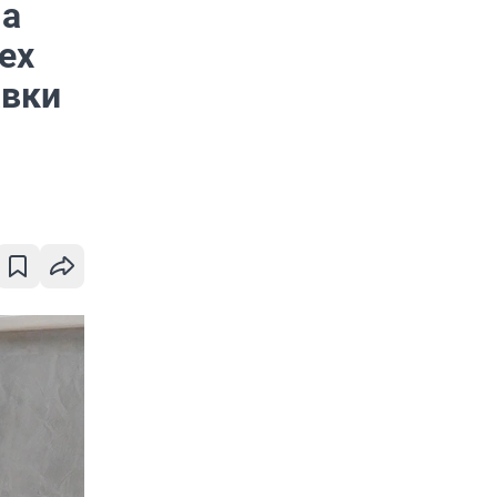
 а
ех
авки