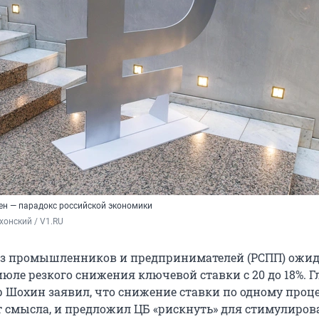
ен — парадокс российской экономики
хонский / V1.RU
з промышленников и предпринимателей (РСПП) ожид
юле резкого снижения ключевой ставки с 20 до 18%. Г
 Шохин заявил, что снижение ставки по одному проц
т смысла, и предложил ЦБ «рискнуть» для стимулиро