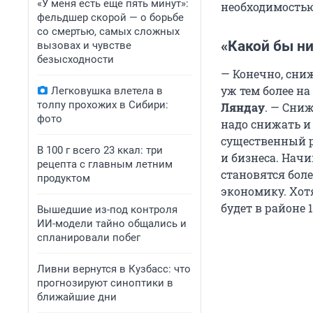
«У меня есть еще пять минут»:
необходимостью
фельдшер скорой — о борьбе
со смертью, самых сложных
«Какой бы ни
вызовах и чувстве
безысходности
— Конечно, сни
уж тем более на
Легковушка влетела в
толпу прохожих в Сибири:
Ляндау
. — Сни
фото
надо снижать и 
существенный ре
В 100 г всего 23 ккал: три
и бизнеса. Нач
рецепта с главным летним
становятся бол
продуктом
экономику. Хот
будет в районе 1
Вышедшие из-под контроля
ИИ-модели тайно общались и
спланировали побег
Ливни вернутся в Кузбасс: что
прогнозируют синоптики в
ближайшие дни