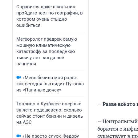
Справится даже школьник:
пройдите тест по географии, в
котором очень стыдно
ошибиться
Метеоролог предрек самую
мощную климатическую
катастрофу за последнюю
тысячу лет: когда всё
начнется
«Меня бесила моя роль»:
как сегодня выглядит Пуговка
из «Папиных дочек»
—
Разве всё эт
Топливо в Кузбассе впервые
за лето подешевело: сколько
сейчас стоит бензин и дизель
— Центральный 
на АЗС
борются с инфл
существует в п
«Не просто слух»: Федору