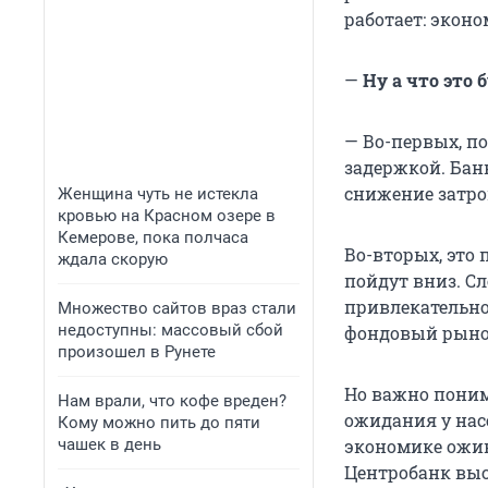
работает: экон
—
Ну а что это 
— Во-первых, по
задержкой. Бан
снижение затро
Женщина чуть не истекла
кровью на Красном озере в
Кемерове, пока полчаса
Во-вторых, это 
ждала скорую
пойдут вниз. Сл
привлекательно
Множество сайтов враз стали
недоступны: массовый сбой
фондовый рынок
произошел в Рунете
Но важно поним
Нам врали, что кофе вреден?
ожидания у насе
Кому можно пить до пяти
чашек в день
экономике оживи
Центробанк вы