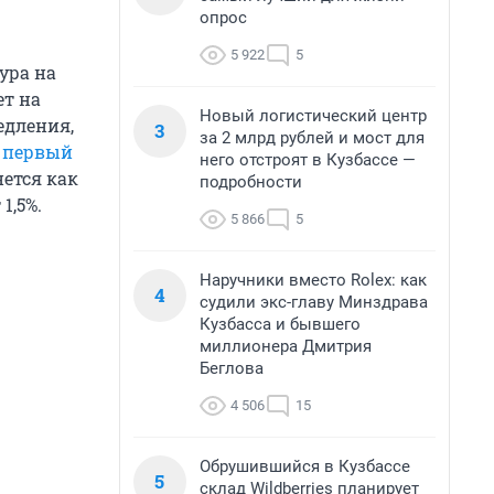
опрос
5 922
5
ура на
ет на
Новый логистический центр
едления,
3
за 2 млрд рублей и мост для
т
первый
него отстроят в Кузбассе —
нется как
подробности
1,5%.
5 866
5
Наручники вместо Rolex: как
4
судили экс-главу Минздрава
Кузбасса и бывшего
миллионера Дмитрия
Беглова
4 506
15
Обрушившийся в Кузбассе
5
склад Wildberries планирует