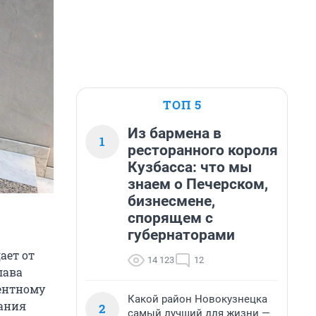
ТОП 5
Из бармена в
1
ресторанного короля
Кузбасса: что мы
знаем о Печерском,
бизнесмене,
спорящем с
губернаторами
ает от
14 123
12
лава
ентному
Какой район Новокузнецка
вания
2
самый лучший для жизни —