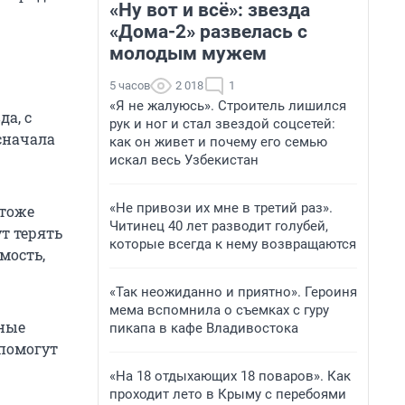
«Ну вот и всё»: звезда
«Дома-2» развелась с
молодым мужем
5 часов
2 018
1
«Я не жалуюсь». Строитель лишился
а, с
рук и ног и стал звездой соцсетей:
сначала
как он живет и почему его семью
искал весь Узбекистан
«Не привози их мне в третий раз».
 тоже
Читинец 40 лет разводит голубей,
т терять
которые всегда к нему возвращаются
мость,
«Так неожиданно и приятно». Героиня
мема вспомнила о съемках с гуру
нные
пикапа в кафе Владивостока
 помогут
«На 18 отдыхающих 18 поваров». Как
проходит лето в Крыму с перебоями