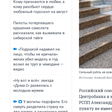
Кому признаются в любви, а
кому разобьют сердце:
любовный гороскоп на август
Пилоты потерпевшего
крушение самолета
рассказали, как выживали в
сибирской тайге
«Подушкой надавил на
лицо, чтобы не кричала»:
жених убил модель и год
возил ее труп в чемодане —
видео
Сильный рубль не нуж
Источник: 
Алексей Вол
«Ну вот и всё»: звезда
«Дома-2» развелась с
Российский сою
молодым мужем
Центробанка в и
У могилы педофила. Его
РСПП Александр
смерть разделила страну на
пункту не имее
два лагеря, а защитника детей