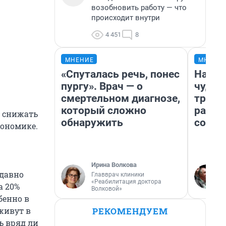
возобновить работу — что
происходит внутри
4 451
8
МНЕНИЕ
МНЕНИ
«Спуталась речь, понес
Насле
пургу». Врач — о
чудом
смертельном диагнозе,
транс
который сложно
разне
о снижать
обнаружить
совет
кономике.
Ирина Волкова
 давно
Главврач клиники
«Реабилитация доктора
а 20%
Волковой»
бенно в
РЕКОМЕНДУЕМ
живут в
ь вряд ли