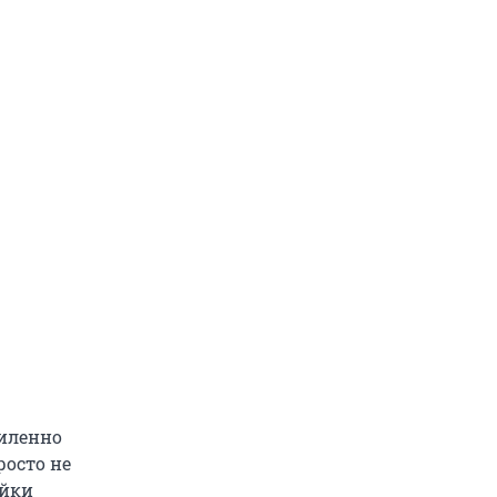
силенно
росто не
ойки