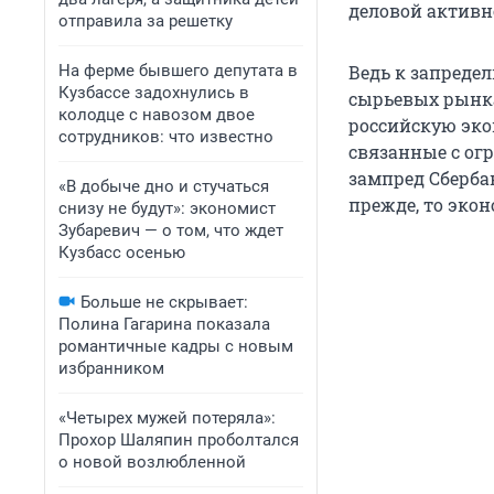
деловой активн
отправила за решетку
На ферме бывшего депутата в
Ведь к запреде
Кузбассе задохнулись в
сырьевых рынка
колодце с навозом двое
российскую эко
сотрудников: что известно
связанные с ог
зампред Сберб
«В добыче дно и стучаться
прежде, то экон
снизу не будут»: экономист
Зубаревич — о том, что ждет
Кузбасс осенью
Больше не скрывает:
Полина Гагарина показала
романтичные кадры с новым
избранником
«Четырех мужей потеряла»:
Прохор Шаляпин проболтался
о новой возлюбленной