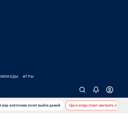
ОМОКОДЫ
ИГРЫ
й мэр-взяточник хочет выйти домой
Где и когда стоит смотреть звездоп