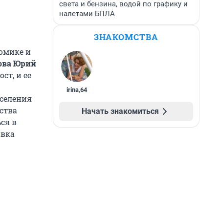
света и бензина, водой по графику и
налетами БПЛА
ЗНАКОМСТВА
омике и
ова Юрий
ст, и ее
irina
,
64
аселения
ства
Начать знакомиться
ся в
авка