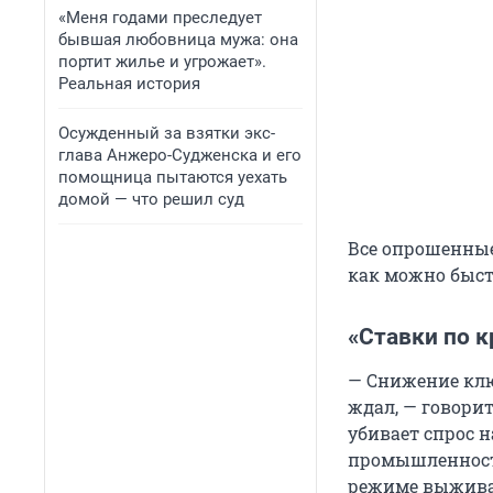
«Меня годами преследует
бывшая любовница мужа: она
портит жилье и угрожает».
Реальная история
Осужденный за взятки экс-
глава Анжеро-Судженска и его
помощница пытаются уехать
домой — что решил суд
Все опрошенные
как можно быст
«Ставки по к
— Снижение клю
ждал, — говори
убивает спрос 
промышленности
режиме выживан