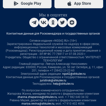
Google Play
App Store
Мы в соцсетях
Контактные данные для Роскомнадзора и государственных органов
Сетевое издание «NGS42.RU» (18+)
Зарегистрировано Федеральной службой по надзору в сфере связи,
информационных технологий и массовых коммуникаций
(Роскомнадзор). Регистрационный номер и дата принятия решения о
регистрации - ЭЛ № ФС 77-78817 от 07.08.2020 г.
Учредитель: Общество с ограниченной ответственностью "ИНТЕРНЕТ
ТЕХНОЛОГИИ"
Главный редактор: Левчук Александр Николаевич
Адрес редакции: 650000, Россия, Кемерово, ул. 50 лет Октября, д. 11, офис
201, телефон +7 (3842) 23-22-60
Электронный адрес редакции:
ngs42@shkulev.ru
Контактные данные для Роскомнадзора и государственных органов:
juristnsk@shkulev.ru
Техподдержка:
help@shkulev.ru
По вопросам коммерческого сотрудничества:
Жапарова Жанна, менеджер по работе с федеральными клиентами
zhanna.zhaparova@shkulev.ru
, моб. + 7 982 640 34 32
Ревина Мария, директор по работе с федеральными клиентами
mariya.revina@shkulev.ru
, моб. +7 910 402 4056