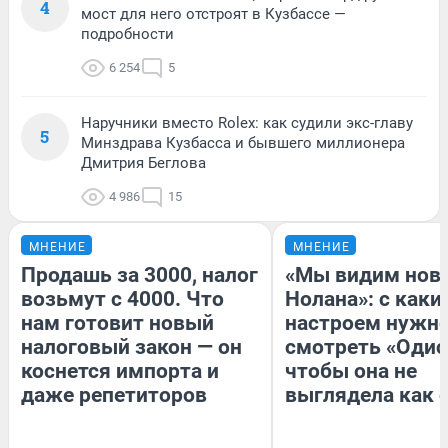
4
мост для него отстроят в Кузбассе —
подробности
6 254
5
Наручники вместо Rolex: как судили экс-главу
5
Минздрава Кузбасса и бывшего миллионера
Дмитрия Беглова
4 986
15
МНЕНИЕ
МНЕНИЕ
Продашь за 3000, налог
«Мы видим нов
возьмут с 4000. Что
Нолана»: с каки
нам готовит новый
настроем нужн
налоговый закон — он
смотреть «Одис
коснется импорта и
чтобы она не
даже репетиторов
выглядела как 