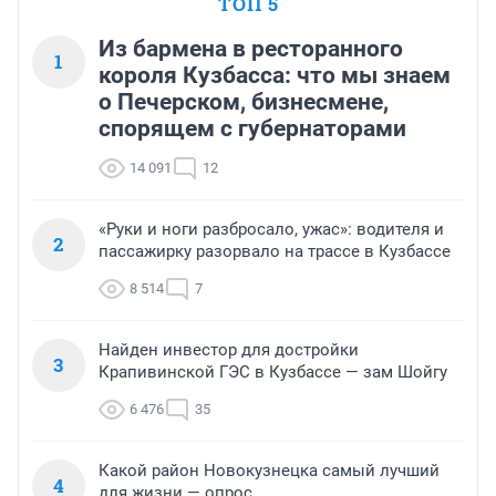
ТОП 5
Из бармена в ресторанного
1
короля Кузбасса: что мы знаем
о Печерском, бизнесмене,
спорящем с губернаторами
14 091
12
«Руки и ноги разбросало, ужас»: водителя и
2
пассажирку разорвало на трассе в Кузбассе
8 514
7
Найден инвестор для достройки
3
Крапивинской ГЭС в Кузбассе — зам Шойгу
6 476
35
Какой район Новокузнецка самый лучший
4
для жизни — опрос