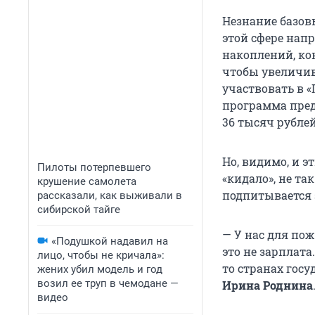
Незнание базов
этой сфере нап
накоплений, ко
чтобы увеличив
участвовать в 
программа пред
36 тысяч рублей
Но, видимо, и э
Пилоты потерпевшего
«кидало», не та
крушение самолета
подпитывается 
рассказали, как выживали в
сибирской тайге
— У нас для по
«Подушкой надавил на
это не зарплата
лицо, чтобы не кричала»:
то странах гос
жених убил модель и год
возил ее труп в чемодане —
Ирина Роднина
видео