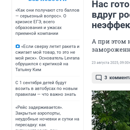
Нас гот
«Как они получают сто баллов
вдруг ро
— серьезный вопрос». О
кризисе ЕГЭ, всего
неэффек
образования и ужасах
приемной компании
А при этом 
«Если сверху летит ракета и
замороженн
сжигает мой товар, то это не
мой риск». Основатель Levrana
23 августа 2025, 09:00
обрушился с критикой на
Татьяну Ким
3
коммент
С 1 сентября детей будут
возить в автобусах по новым
правилам — что важно знать
«Рейс задерживается».
Закрытые аэропорты,
неудобные ночевки и сутки на
пересадку: как