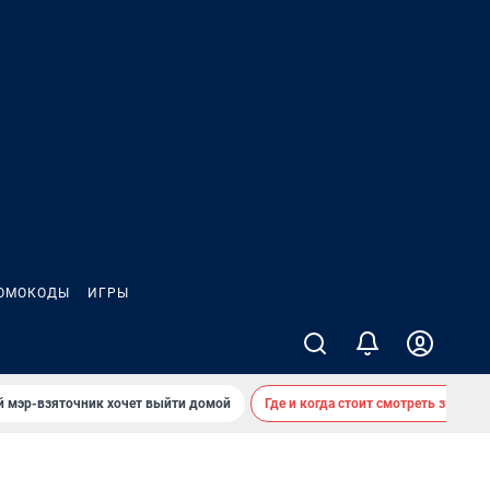
ОМОКОДЫ
ИГРЫ
й мэр-взяточник хочет выйти домой
Где и когда стоит смотреть звездоп