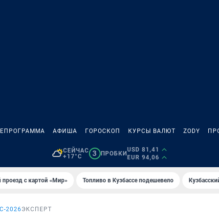
ЛЕПРОГРАММА
АФИША
ГОРОСКОП
КУРСЫ ВАЛЮТ
ZODY
ПР
USD 81,41
СЕЙЧАС
3
ПРОБКИ
+17°C
EUR 94,06
 проезд с картой «Мир»
Топливо в Кузбассе подешевело
Кузбасски
С-2026
ЭКСПЕРТ