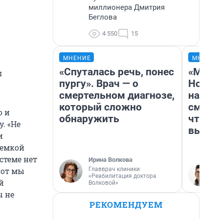
миллионера Дмитрия
Беглова
4 550
15
МНЕНИЕ
МНЕНИ
«Спуталась речь, понес
«Мы в
л
пургу». Врач — о
Нолан
смертельном диагнозе,
настр
который сложно
смотр
о и
обнаружить
чтобы
. «Не
выгля
и
оемкой
стеме нет
Ирина Волкова
Главврач клиники
Вот мы
«Реабилитация доктора
й
Волковой»
ы не
РЕКОМЕНДУЕМ