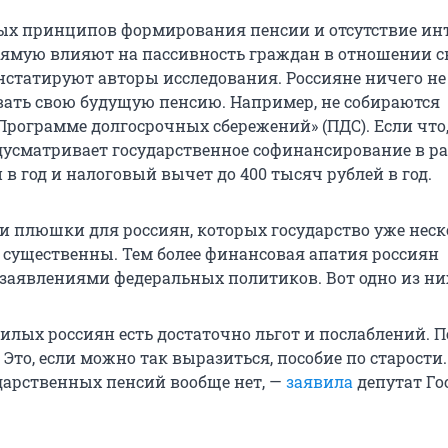
ых принципов формирования пенсии и отсутствие инт
рямую влияют на пассивность граждан в отношении с
нстатируют авторы исследования. Россияне ничего не
ать свою будущую пенсию. Например, не собираются
«Программе долгосрочных сбережений» (ПДС). Если что
усматривает государственное софинансирование в ра
 в год и налоговый вычет до 400 тысяч рублей в год.
ти плюшки для россиян, которых государство уже неск
к существенны. Тем более финансовая апатия россиян
заявлениями федеральных политиков. Вот одно из ни
жилых россиян есть достаточно льгот и послаблений. 
. Это, если можно так выразиться, пособие по старости.
ударственных пенсий вообще нет, —
заявила
депутат Г
.