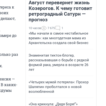
Август перевернет жизнь
ереса к
Козерогов. К чему готовит
воих
ретроградный Сатурн —
 делают,
прогноз
10 часов
7 675
1
,
«Мы начали в самое нестабильное
змере до
время»: как многодетная мама из
Архангельска создала свой бизнес
олько раз
Знаменитая тикток-блогер,
рассказывавшая о борьбе с редкой
формой рака, умерла в возрасте 26
х.
лет
Пенсия —
«Четырех мужей потеряла»: Прохор
 В каких-
Шаляпин проболтался о новой
осдумы
возлюбленной
«Она крикнула: „Дядя Боря!“»