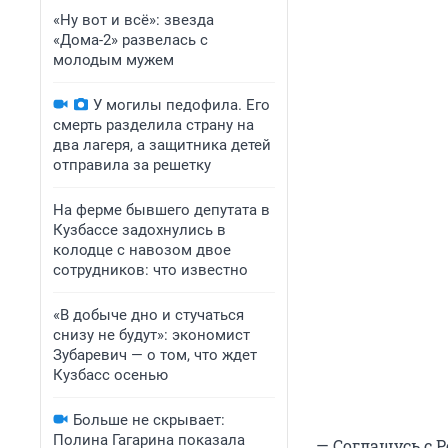
«Ну вот и всё»: звезда
«Дома-2» развелась с
молодым мужем
У могилы педофила. Его
смерть разделила страну на
два лагеря, а защитника детей
отправила за решетку
На ферме бывшего депутата в
Кузбассе задохнулись в
колодце с навозом двое
сотрудников: что известно
«В добыче дно и стучаться
снизу не будут»: экономист
Зубаревич — о том, что ждет
Кузбасс осенью
Больше не скрывает:
Полина Гагарина показала
— Соглашусь с 