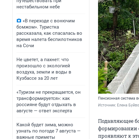
путешествовать при
нестабильном небе
«В переходе с вонючим
бомжом». Туристка
рассказала, как спасалась во
время налета беспилотников
на Сочи
Не цветет, а пахнет: что
произошло с экологией
воздуха, земли и воды в
Кузбассе за 20 лет
«Туризм не прекращается, он
трансформируется»: как
Пенсионная система в
россияне будут отдыхать в
Источник: 
Елена Буйв
августе — ответ эксперта
Подавляющее бо
Какой будет зима, можно
формировании с
узнать по погоде 7 августа —
проявляют к это
важные приметы