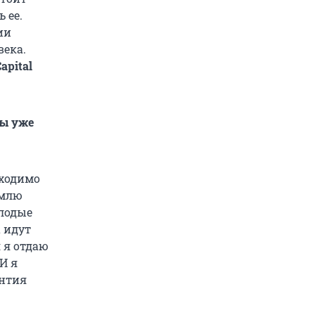
 ее.
ии
века.
apital
ны уже
бходимо
рмлю
лодые
а идут
я я отдаю
И я
антия