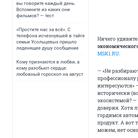
вы говорите каждый день.
Вспомните из каких они
фильмов? — тест
«Простите нас за всё». С
телефона исчезнувшей в тайге
Ничего удивител
семьи Усольцевых пришло
экономическог
леденящее душу сообщение
MSK1.RU
.
Кому признаются в любви, а
кому разобьют сердце:
— «Не разбирают
любовный гороскоп на август
профессионалу 
интересуются» 
исторически (в
экосистемой? —
доверия. Хотя л
гордимся авто
продукт. А вот 
можем, нет осн