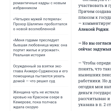
романтичные кадры с новым
участвовать и г
избранником
Причем создава
плюсом к госуд
«Четырех мужей потеряла»:
— комментируе
Прохор Шаляпин проболтался
Алексей Родин
.
о новой возлюбленной
«Меня годами преследует
— Но вы соглас
бывшая любовница мужа: она
сейчас задумыв
портит жилье и угрожает».
Реальная история
— Чтобы опреде
Осужденный за взятки экс-
понять, что так
глава Анжеро-Судженска и его
нынешних пенси
помощница пытаются уехать
работники. Но д
домой — что решил суд
сегодня мои нал
Женщина чуть не истекла
деньги государс
кровью на Красном озере в
рассчитываю и 
Кемерове, пока полчаса
указана в п. 2 с
ждала скорую