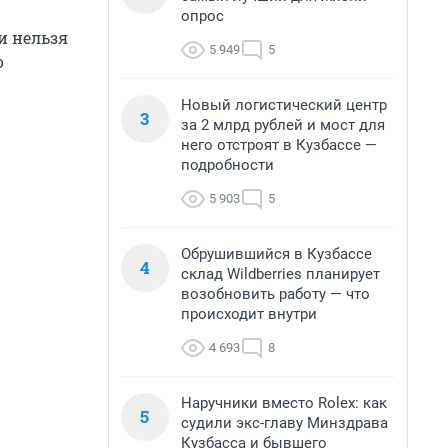
опрос
и нельзя
5 949
5
о
Новый логистический центр
3
за 2 млрд рублей и мост для
него отстроят в Кузбассе —
подробности
5 903
5
Обрушившийся в Кузбассе
4
склад Wildberries планирует
возобновить работу — что
происходит внутри
4 693
8
Наручники вместо Rolex: как
5
судили экс-главу Минздрава
Кузбасса и бывшего