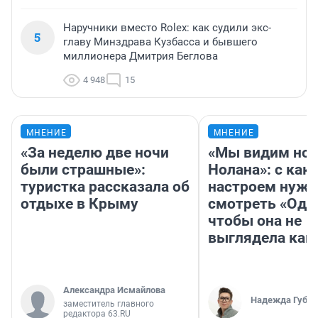
Наручники вместо Rolex: как судили экс-
5
главу Минздрава Кузбасса и бывшего
миллионера Дмитрия Беглова
4 948
15
МНЕНИЕ
МНЕНИЕ
«За неделю две ночи
«Мы видим нов
были страшные»:
Нолана»: с как
туристка рассказала об
настроем нужн
отдыхе в Крыму
смотреть «Оди
чтобы она не
выглядела как
Александра Исмайлова
Надежда Губар
заместитель главного
редактора 63.RU