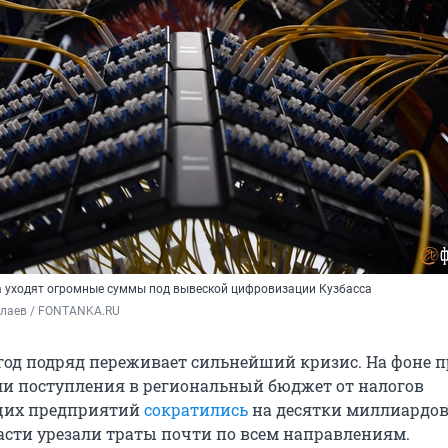
а уходят огромные суммы под вывеской цифровизации Кузбасса
олаев / FONTANKA.RU
 год подряд переживает сильнейший кризис. На фоне п
ли поступления в региональный бюджет от налогов
щих предприятий
сократились
на десятки миллиардов
ласти урезали траты почти по всем направлениям.