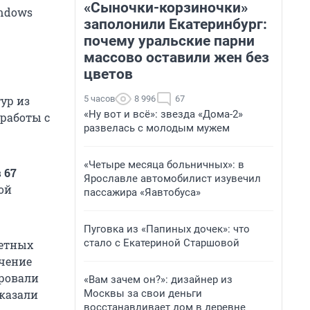
«Сыночки-корзиночки»
indows
заполонили Екатеринбург:
почему уральские парни
массово оставили жен без
цветов
5 часов
8 996
67
ур из
«Ну вот и всё»: звезда «Дома-2»
 работы с
развелась с молодым мужем
«Четыре месяца больничных»: в
в
67
Ярославле автомобилист изувечил
ой
пассажира «Яавтобуса»
Пуговка из «Папиных дочек»: что
стало с Екатериной Старшовой
жетных
чение
ировали
«Вам зачем он?»: дизайнер из
Москвы за свои деньги
оказали
восстанавливает дом в деревне