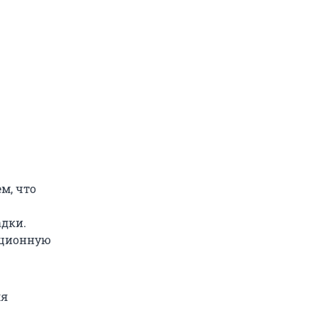
м, что
адки.
рационную
ля