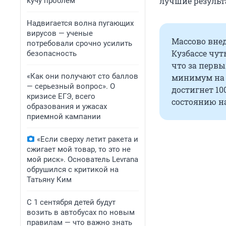
лучшие результ
кучу проблем
Надвигается волна пугающих
вирусов — ученые
Массово вне
потребовали срочно усилить
Кузбассе чут
безопасность
что за первы
«Как они получают сто баллов
минимум на 2
— серьезный вопрос». О
достигнет 10
кризисе ЕГЭ, всего
состоянию на
образования и ужасах
приемной кампании
«Если сверху летит ракета и
сжигает мой товар, то это не
мой риск». Основатель Levrana
обрушился с критикой на
Татьяну Ким
С 1 сентября детей будут
возить в автобусах по новым
правилам — что важно знать