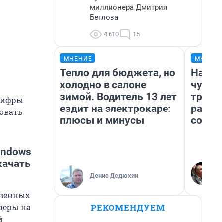
миллионера Дмитрия
Беглова
4 610
15
МНЕНИЕ
МНЕНИ
Тепло для бюджета, но
Насле
холодно в салоне
чудом
зимой. Водитель 13 лет
транс
нцифры
ездит на электрокаре:
разне
ровать
плюсы и минусы
совет
indows
качать
Денис Дедюхин
твенных
РЕКОМЕНДУЕМ
деры на
й