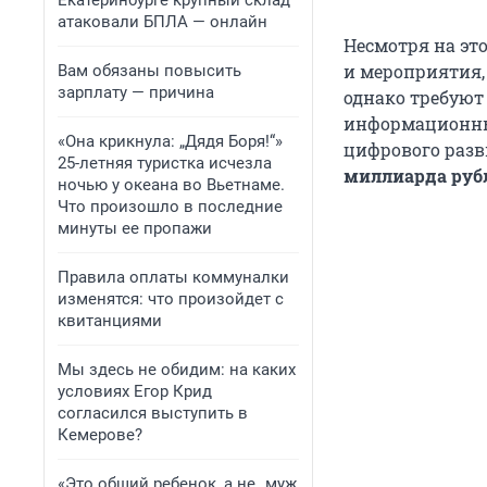
Екатеринбурге крупный склад
атаковали БПЛА — онлайн
Несмотря на это
и мероприятия,
Вам обязаны повысить
зарплату — причина
однако требуют
информационных
«Она крикнула: „Дядя Боря!“»
цифрового разви
25-летняя туристка исчезла
миллиарда рубле
ночью у океана во Вьетнаме.
Что произошло в последние
минуты ее пропажи
Правила оплаты коммуналки
изменятся: что произойдет с
квитанциями
Мы здесь не обидим: на каких
условиях Егор Крид
согласился выступить в
Кемерове?
«Это общий ребенок, а не „муж