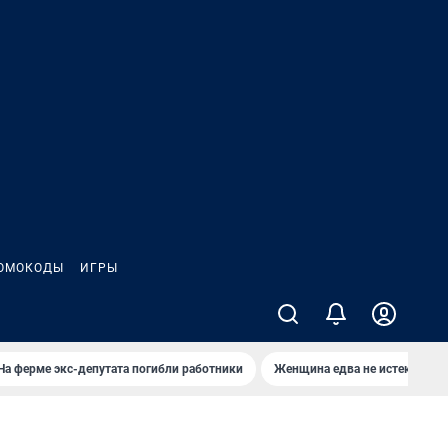
ОМОКОДЫ
ИГРЫ
На ферме экс-депутата погибли работники
Женщина едва не истекла кро