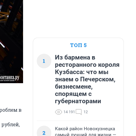
ТОП 5
Из бармена в
1
ресторанного короля
Кузбасса: что мы
знаем о Печерском,
бизнесмене,
спорящем с
губернаторами
роблем в
14 191
12
 рублей,
Какой район Новокузнецка
2
самый лучший для жизни —