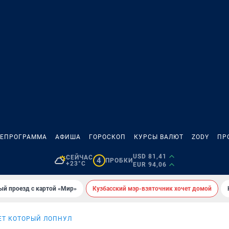
ЛЕПРОГРАММА
АФИША
ГОРОСКОП
КУРСЫ ВАЛЮТ
ZODY
ПР
USD 81,41
СЕЙЧАС
4
ПРОБКИ
+23°C
EUR 94,06
ый проезд с картой «Мир»
Кузбасский мэр-взяточник хочет домой
Т КОТОРЫЙ ЛОПНУЛ