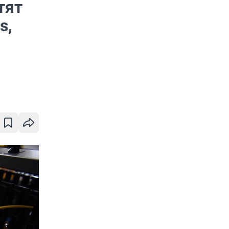
тят
s,