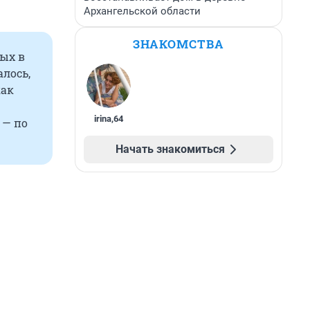
Архангельской области
ЗНАКОМСТВА
ых в
алось,
как
irina
,
64
 — по
Начать знакомиться