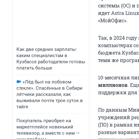
системы (ОС) и
идет Astra Linu
«МойОфис».
Так, в 2024 год
компьютерах со
Как две средних зарплаты:
бюджета Кузбас
каким специалистам в
теми же прогр
Кузбассе работодатели готовы
платить больше
10-месячная лиц
«Лёд был на лобовом
миллионов
. Ещ
стекле». Спасённые в Сибири
поддержки для 
лётчики рассказали, как
выживали почти трое суток в
тайге
По данным Мин
учреждений реш
Покупатель приобрел на
(ПО) в рамках 
маркетплейсе новенький
разные вариант
телевизор, а вместе с ним —