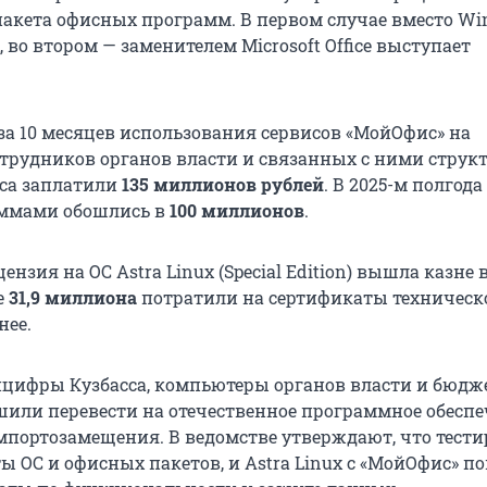
 пакета офисных программ. В первом случае вместо W
x, во втором — заменителем Microsoft Office выступает
у за 10 месяцев использования сервисов «МойОфис» на
трудников органов власти и связанных с ними структ
са заплатили
135 миллионов рублей
. В 2025-м полгода
аммами обошлись в
100 миллионов
.
ензия на ОС Astra Linux (Special Edition) вышла казне 
е
31,9 миллиона
потратили на сертификаты техническ
нее.
цифры Кузбасса, компьютеры органов власти и бюд
или перевести на отечественное программное обеспе
импортозамещения. В ведомстве утверждают, что тест
ы ОС и офисных пакетов, и Astra Linux с «МойОфис» п