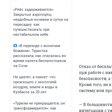
«Рейс задерживается».
Закрытые аэропорты,
неудобные ночевки и сутки на
пересадку: как
путешествовать при
нестабильном небе
«В переходе с вонючим
бомжом». Туристка
рассказала, как спасалась во
время налета беспилотников
на Сочи
Отказ от беспла
при работе с н
Не цветет, а пахнет: что
безопасности, 
произошло с экологией
Кроме того, не
воздуха, земли и воды в
систему или пр
Кузбассе за 20 лет
«Туризм не прекращается, он
— В большинств
трансформируется»: как
интеграции с 