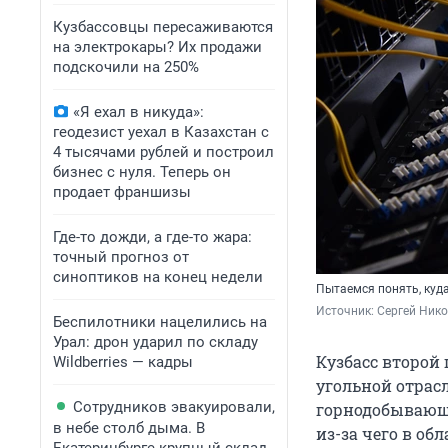
Кузбассовцы пересаживаются
на электрокары? Их продажи
подскочили на 250%
«Я ехал в никуда»:
геодезист уехал в Казахстан с
4 тысячами рублей и построил
бизнес с нуля. Теперь он
продает франшизы
Где-то дожди, а где-то жара:
точный прогноз от
синоптиков на конец недели
Пытаемся понять, куд
Источник: 
Сергей Ник
Беспилотники нацелились на
Урал: дрон ударил по складу
Кузбасс второй
Wildberries — кадры
угольной отрас
Сотрудников эвакуировали,
горнодобываю
в небе столб дыма. В
из-за чего в об