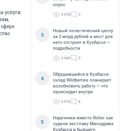
опрос
на услуги
5 978
5
лям,
 сфере
Новый логистический центр
ство
3
за 2 млрд рублей и мост для
него отстроят в Кузбассе —
подробности
5 943
5
Обрушившийся в Кузбассе
4
склад Wildberries планирует
возобновить работу — что
происходит внутри
5 076
8
Наручники вместо Rolex: как
5
судили экс-главу Минздрава
Кузбасса и бывшего