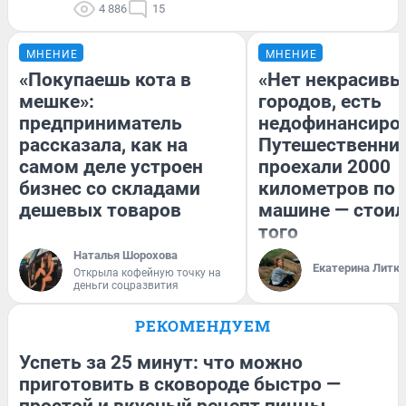
4 886
15
МНЕНИЕ
МНЕНИЕ
«Покупаешь кота в
«Нет некрасивы
мешке»:
городов, есть
предприниматель
недофинансиро
рассказала, как на
Путешественни
самом деле устроен
проехали 2000
бизнес со складами
километров по 
дешевых товаров
машине — стоил
того
Наталья Шорохова
Екатерина Литк
Открыла кофейную точку на
деньги соцразвития
РЕКОМЕНДУЕМ
Успеть за 25 минут: что можно
приготовить в сковороде быстро —
простой и вкусный рецепт пиццы