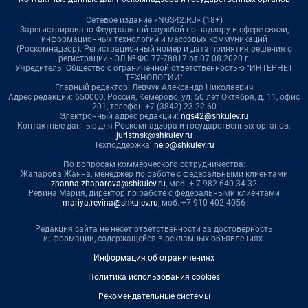
Сетевое издание «NGS42.RU» (18+)
Зарегистрировано Федеральной службой по надзору в сфере связи,
информационных технологий и массовых коммуникаций
(Роскомнадзор). Регистрационный номер и дата принятия решения о
регистрации - ЭЛ № ФС 77-78817 от 07.08.2020 г.
Учредитель: Общество с ограниченной ответственностью "ИНТЕРНЕТ
ТЕХНОЛОГИИ"
Главный редактор: Левчук Александр Николаевич
Адрес редакции: 650000, Россия, Кемерово, ул. 50 лет Октября, д. 11, офис
201, телефон +7 (3842) 23-22-60
Электронный адрес редакции:
ngs42@shkulev.ru
Контактные данные для Роскомнадзора и государственных органов:
juristnsk@shkulev.ru
Техподдержка:
help@shkulev.ru
По вопросам коммерческого сотрудничества:
Жапарова Жанна, менеджер по работе с федеральными клиентами
zhanna.zhaparova@shkulev.ru
, моб. + 7 982 640 34 32
Ревина Мария, директор по работе с федеральными клиентами
mariya.revina@shkulev.ru
, моб. +7 910 402 4056
Редакция сайта не несет ответственности за достоверность
информации, содержащейся в рекламных объявлениях.
Информация об ограничениях
Политика использования cookies
Рекомендательные системы