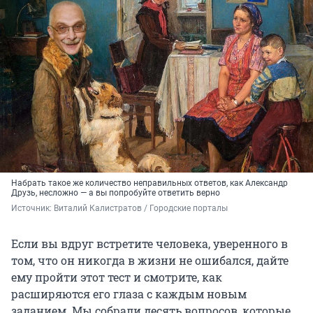
Набрать такое же количество неправильных ответов, как Александр
Друзь, несложно — а вы попробуйте ответить верно
Источник: 
Виталий Калистратов / Городские порталы
Если вы вдруг встретите человека, уверенного в
том, что он никогда в жизни не ошибался, дайте
ему пройти этот тест и смотрите, как
расширяются его глаза с каждым новым
заданием. Мы собрали десять вопросов, которые