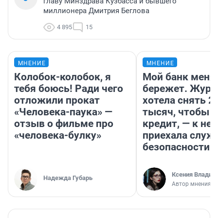
главу Минздрава Кузбасса и бывшего
миллионера Дмитрия Беглова
4 895
15
МНЕНИЕ
МНЕНИЕ
Колобок-колобок, я
Мой банк меня
тебя боюсь! Ради чего
бережет. Журн
отложили прокат
хотела снять 2
«Человека-паука» —
тысяч, чтобы п
отзыв о фильме про
кредит, — к не
«человека-булку»
приехала служ
безопасности
Ксения Владим
Надежда Губарь
Автор мнения