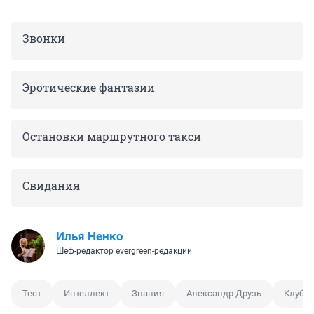
Звонки
Эротические фантазии
Остановки маршрутного такси
Свидания
Илья Ненко
Шеф-редактор evergreen-редакции
Тест
Интеллект
Знания
Александр Друзь
Клуб Ч