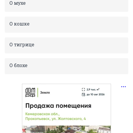
О мухе
О кошке
О тигрице
О блохе