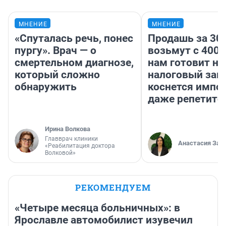
МНЕНИЕ
МНЕНИЕ
«Спуталась речь, понес
Продашь за 300
пургу». Врач — о
возьмут с 4000
смертельном диагнозе,
нам готовит н
который сложно
налоговый зако
обнаружить
коснется импор
даже репетито
Ирина Волкова
Главврач клиники
Анастасия Зав
«Реабилитация доктора
Волковой»
РЕКОМЕНДУЕМ
«Четыре месяца больничных»: в
Ярославле автомобилист изувечил