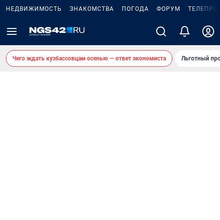
НЕДВИЖИМОСТЬ
ЗНАКОМСТВА
ПОГОДА
ФОРУМ
ТЕЛЕПРО
Чего ждать кузбассовцам осенью — ответ экономиста
Льготный про