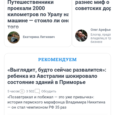
Путешественники
разнес миф о 
проехали 2000
советских доро
километров по Уралу на
машине — стоило ли оно
того
Олег Арефьев
Блогер, предпри
Екатерина Литкевич
владелец в тра
бизнесе
РЕКОМЕНДУЕМ
«Выглядит, будто сейчас развалится»:
ребенка из Австралии шокировало
состояние зданий в Приморье
5 часов
3 502
Обсудить
«Позавтракал и побежал — это уже привычка»:
история пермского марафонца Владимира Никитина
— он стал чемпионом РФ 35 раз