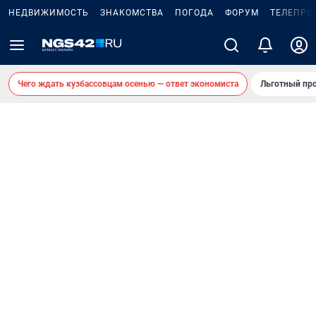
НЕДВИЖИМОСТЬ
ЗНАКОМСТВА
ПОГОДА
ФОРУМ
ТЕЛЕПРО
Чего ждать кузбассовцам осенью — ответ экономиста
Льготный про