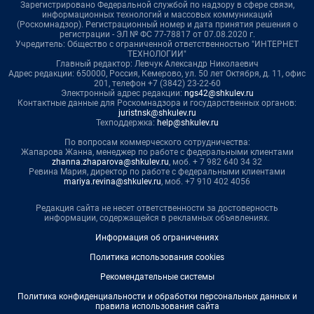
Зарегистрировано Федеральной службой по надзору в сфере связи,
информационных технологий и массовых коммуникаций
(Роскомнадзор). Регистрационный номер и дата принятия решения о
регистрации - ЭЛ № ФС 77-78817 от 07.08.2020 г.
Учредитель: Общество с ограниченной ответственностью "ИНТЕРНЕТ
ТЕХНОЛОГИИ"
Главный редактор: Левчук Александр Николаевич
Адрес редакции: 650000, Россия, Кемерово, ул. 50 лет Октября, д. 11, офис
201, телефон +7 (3842) 23-22-60
Электронный адрес редакции:
ngs42@shkulev.ru
Контактные данные для Роскомнадзора и государственных органов:
juristnsk@shkulev.ru
Техподдержка:
help@shkulev.ru
По вопросам коммерческого сотрудничества:
Жапарова Жанна, менеджер по работе с федеральными клиентами
zhanna.zhaparova@shkulev.ru
, моб. + 7 982 640 34 32
Ревина Мария, директор по работе с федеральными клиентами
mariya.revina@shkulev.ru
, моб. +7 910 402 4056
Редакция сайта не несет ответственности за достоверность
информации, содержащейся в рекламных объявлениях.
Информация об ограничениях
Политика использования cookies
Рекомендательные системы
Политика конфиденциальности и обработки персональных данных и
правила использования сайта