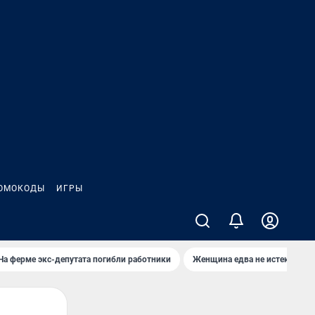
ОМОКОДЫ
ИГРЫ
На ферме экс-депутата погибли работники
Женщина едва не истекла кро