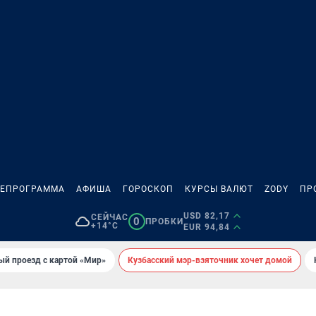
ЛЕПРОГРАММА
АФИША
ГОРОСКОП
КУРСЫ ВАЛЮТ
ZODY
ПР
USD 82,17
СЕЙЧАС
0
ПРОБКИ
+14°C
EUR 94,84
ый проезд с картой «Мир»
Кузбасский мэр-взяточник хочет домой