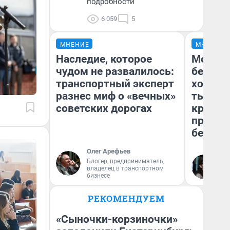
подробности
6 059
5
МНЕНИЕ
МНЕНИЕ
Наследие, которое
Мой ба
чудом не развалилось:
береже
транспортный эксперт
хотела 
разнес миф о «вечных»
тысяч,
советских дорогах
кредит,
приеха
безопа
Олег Арефьев
Блогер, предприниматель,
Кс
владелец в транспортном
Ав
бизнесе
РЕКОМЕНДУЕМ
«Сыночки-корзиночки»