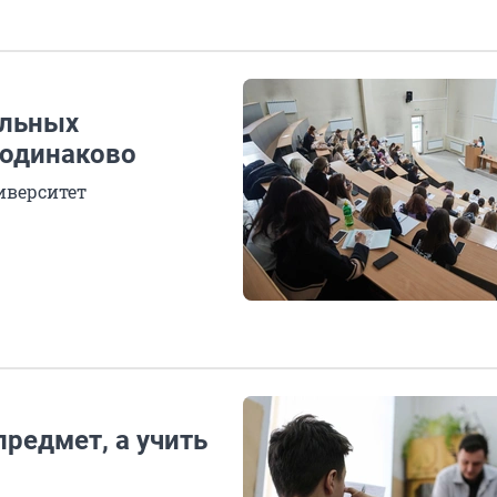
ельных
 одинаково
иверситет
редмет, а учить