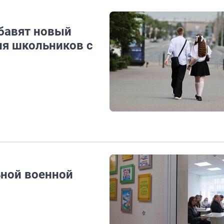
обавят новый
ля школьников с
ьной военной