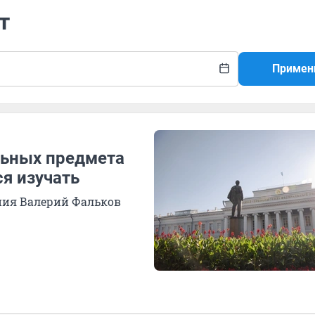
т
Примен
льных предмета
ся изучать
ния Валерий Фальков