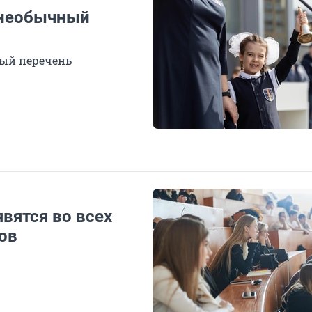
 необычный
ный перечень
вятся во всех
тов