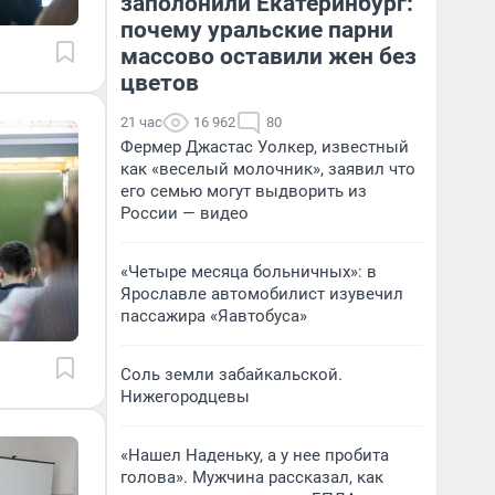
заполонили Екатеринбург:
почему уральские парни
массово оставили жен без
цветов
21 час
16 962
80
Фермер Джастас Уолкер, известный
как «веселый молочник», заявил что
его семью могут выдворить из
России — видео
«Четыре месяца больничных»: в
Ярославле автомобилист изувечил
пассажира «Яавтобуса»
Соль земли забайкальской.
Нижегородцевы
«Нашел Наденьку, а у нее пробита
голова». Мужчина рассказал, как