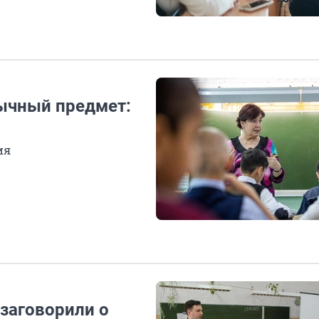
ычный предмет:
ия
заговорили о