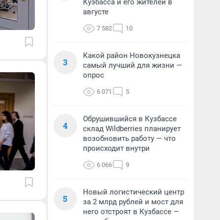
Кузбасса и его жителей в
августе
7 582
10
Какой район Новокузнецка
3
самый лучший для жизни —
опрос
6 071
5
Обрушившийся в Кузбассе
4
склад Wildberries планирует
возобновить работу — что
происходит внутри
6 066
9
Новый логистический центр
5
за 2 млрд рублей и мост для
него отстроят в Кузбассе —