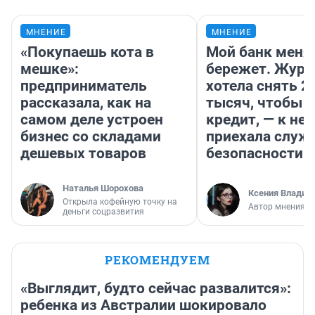
МНЕНИЕ
МНЕНИЕ
«Покупаешь кота в
Мой банк меня
мешке»:
бережет. Журн
предприниматель
хотела снять 2
рассказала, как на
тысяч, чтобы п
самом деле устроен
кредит, — к не
бизнес со складами
приехала служ
дешевых товаров
безопасности
Наталья Шорохова
Ксения Владим
Открыла кофейную точку на
Автор мнения
деньги соцразвития
РЕКОМЕНДУЕМ
«Выглядит, будто сейчас развалится»:
ребенка из Австралии шокировало