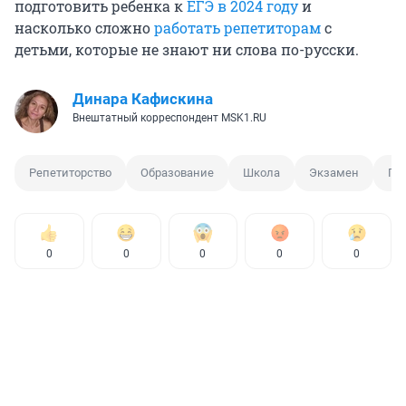
подготовить ребенка к
ЕГЭ в 2024 году
и
насколько сложно
работать репетиторам
с
детьми, которые не знают ни слова по-русски.
Динара Кафискина
Внештатный корреспондент MSK1.RU
Репетиторство
Образование
Школа
Экзамен
Пр
0
0
0
0
0