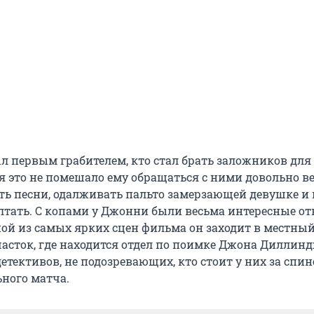
 первым грабителем, кто стал брать заложников для
я это не помешало ему обращаться с ними довольно в
ть песни, одалживать пальто замерзающей девушке и 
лтать. С копами у Джонни были весьма интересные о
ной из самых ярких сцен фильма он заходит в местны
асток, где находится отдел по поимке Джона Диллинд
детективов, не подозревающих, кто стоит у них за спин
ьного матча.