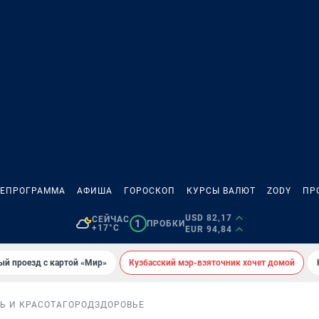
ЛЕПРОГРАММА
АФИША
ГОРОСКОП
КУРСЫ ВАЛЮТ
ZODY
ПР
USD 82,17
СЕЙЧАС
1
ПРОБКИ
+17°C
EUR 94,84
ый проезд с картой «Мир»
Кузбасский мэр-взяточник хочет домой
Ь И КРАСОТА
ГОРОД
ЗДОРОВЬЕ