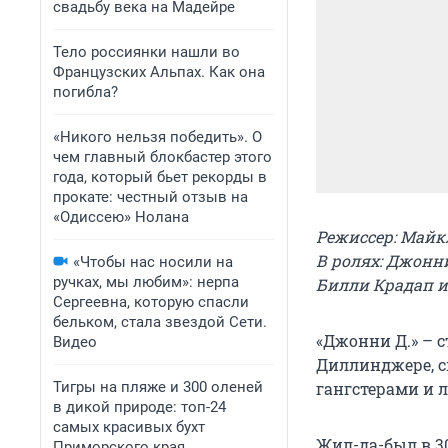
свадьбу века на Мадейре
Тело россиянки нашли во
Французских Альпах. Как она
погибла?
«Никого нельзя победить». О
чем главный блокбастер этого
года, который бьет рекорды в
прокате: честный отзыв на
«Одиссею» Нолана
Режиссер: Май
В ролях: Джонн
«Чтобы нас носили на
ручках, мы любим»: нерпа
Билли Крадап и
Сергеевна, которую спасли
бельком, стала звездой Сети.
«Джонни Д.» – 
Видео
Диллинджере, с
Тигры на пляже и 300 оленей
гангстерами и 
в дикой природе: топ-24
самых красивых бухт
Жил-да-был в 3
Приморского края