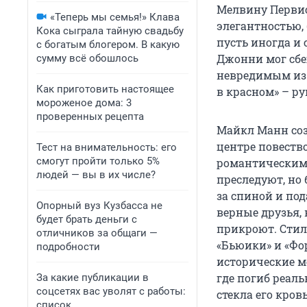
Мелвину Первис
«Теперь мы семья!» Клава
элегантностью,
Кока сыграла тайную свадьбу
пусть иногда и 
с богатым блогером. В какую
Джонни мог сб
сумму всё обошлось
невредимым из 
Как приготовить настоящее
в красном» – р
мороженое дома: 3
проверенных рецепта
Майкл Манн соз
центре повеств
Тест на внимательность: его
смогут пройти только 5%
романтическим 
людей — вы в их числе?
преследуют, но 
за спиной и под
Опорный вуз Кузбасса не
верные друзья,
будет брать деньги с
прикроют. Стил
отличников за общаги —
«Бьюики» и «Фо
подробности
исторические ме
где погиб реал
За какие публикации в
соцсетях вас уволят с работы:
стекла его кров
список