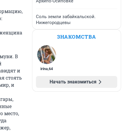
Архипо-Осиповке
формацию,
Соль земли забайкальской.
:
Нижегородцевы
 «женщина
ЗНАКОМСТВА
муви. В
й
irina
,
64
авидят и
ая стоять
Начать знакомиться
мир, и
гары,
анные
о место,
уда
джер,