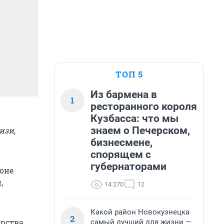
ТОП 5
Из бармена в
1
ресторанного короля
Кузбасса: что мы
знаем о Печерском,
изи,
бизнесмене,
спорящем с
губернаторами
оне
,
14 270
12
Какой район Новокузнецка
2
арства
самый лучший для жизни —