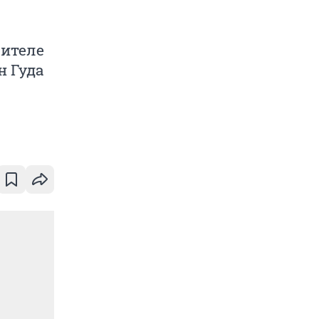
бителе
н Гуда