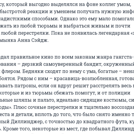
у, который выгодно выделялся на фоне коллег умом,
 быстротой реакции и умением получать нужную ин
садистскими способами. Однако это ему мало помогало
ежать из любой тюрьмы и выбраться живым и почти
любой перестрелки. Пока не появилась легендарная
умынка Анна Сэйдж.
дал правильное кино по всем законам жанра гангста-
ования – дерзкий самоуверенный бандит, окруженны
флером. Бедняки сходят по нему с ума, богатые – нен
боятся. Рядом с ним – красавица-возлюбленная, готов
авать патроны, если он вдруг решит расстрелять весь 
 которые и из тюрьмы сбежать помогут, и от полиции
ьные шляпы и пальто, идеально сидящие костюмы, си
рды». Плюс сочные перестрелки и тщательно воссозд
ста и детали, вплоть до того, что было снято именно т
ьный Диллинджер, с точностью до квадратного фута, к
ь. Кроме того, некоторые из мест, где побывал Диллин