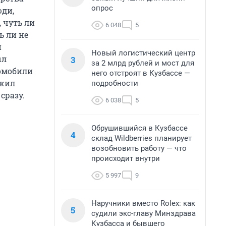
опрос
юди,
 чуть ли
6 048
5
ь ли не
и
Новый логистический центр
ыл
3
за 2 млрд рублей и мост для
томобили
него отстроят в Кузбассе —
 жил
подробности
сразу.
6 038
5
Обрушившийся в Кузбассе
4
склад Wildberries планирует
возобновить работу — что
происходит внутри
5 997
9
Наручники вместо Rolex: как
5
судили экс-главу Минздрава
Кузбасса и бывшего