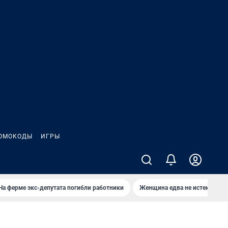
ОМОКОДЫ
ИГРЫ
На ферме экс-депутата погибли работники
Женщина едва не истекла кро