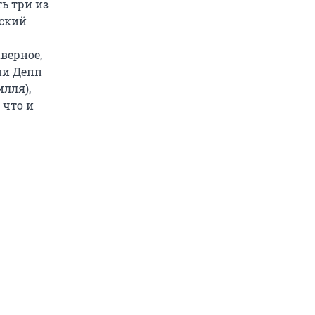
ь три из
еский
верное,
ни Депп
илля),
 что и