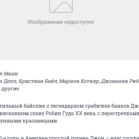
кл Манн
и Депп, Кристиан Бейл, Марион Котияр, Джованни Риб
 другие
стильный байопик о легендарном грабителе банков Дж
нискавшем славу Робин Гуда XX века, с перестрелками
лунными красавицами.
0-е годы в Америке простой парень Джон – враг госуд