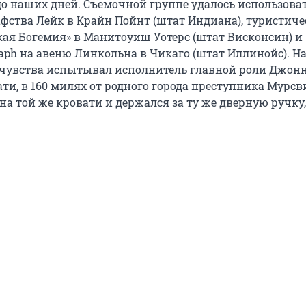
до наших дней. Съемочной группе удалось использоват
афства Лейк в Крайн Пойнт (штат Индиана), туристич
ая Богемия» в Манитоуиш Уотерс (штат Висконсин) и
aph на авеню Линкольна в Чикаго (штат Иллинойс). На
чувства испытывал исполнитель главной роли Джон
ти, в 160 милях от родного города преступника Мурсв
а той же кровати и держался за ту же дверную ручку,