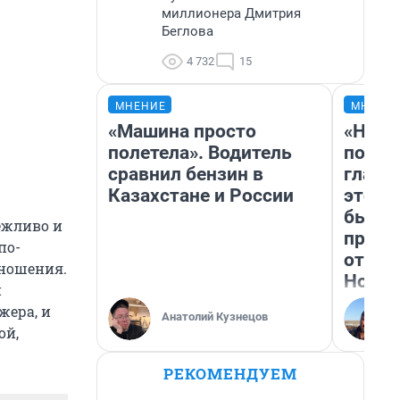
миллионера Дмитрия
Беглова
4 732
15
МНЕНИЕ
МНЕНИ
«Машина просто
«Нико
полетела». Водитель
побед
сравнил бензин в
главн
Казахстане и России
этого
бьет 
ежливо и
прока
по-
отзыв
тношения.
Нолан
й
жера, и
Анатолий Кузнецов
ой,
РЕКОМЕНДУЕМ