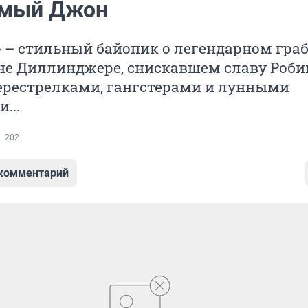
имый Джон
 – стильный байопик о легендарном гра
не Диллинджере, снискавшем славу Роби
перестрелками, гангстерами и лунными
...
202
 комментарий