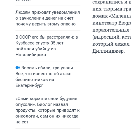
сохранились и 
них: тюрьма гр
Людям приходят уведомления
домик «Маленьк
о зачислении денег на счет:
кинотеатр Biogr
почему верить этому опасно
поразительные 
(выросший, кста
В СССР его бы расстреляли: в
Кузбассе спустя 35 лет
который лежал н
поймали убийцу из
Диллинджер.
Новосибирска
Восемь сбили, три упали.
Все, что известно об атаке
беспилотников на
Екатеринбург
«Сами кормите свои будущие
опухоли». Биолог назвал
продукты, которые приводят к
онкологии, сам он их никогда
не ест