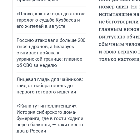
номер один. Но
испытавшие на 
«Плохо, как никогда до этого»:
таролог о судьбе Кузбасса и
не боготворили 
его жителей в августе
главным винов
виртуозно обчищ
Россию атаковали больше 200
обычным челове
тысяч дронов, а Беларусь
и свою верную 
стягивает войска к
только настоящи
украинской границе: главное
об СВО за неделю
Лицевая гладь для чайников:
гайд от набора петель до
первого готового изделия
«Жила тут интеллигенция».
История сибирского дома-
бумеранга, где в гости ходили
через балконы, — таких всего
два в России