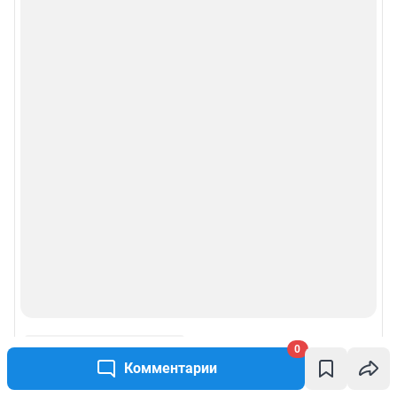
Рубрики
Реклама на сайте
Прайс-лист
О компании
Наши награды
Наши вакансии
Техподдержка
0
Предвыборная агитация
Комментарии