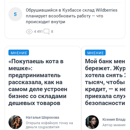
Обрушившийся в Кузбассе склад Wildberries
5
планирует возобновить работу — что
происходит внутри
4 491
8
МНЕНИЕ
МНЕНИЕ
«Покупаешь кота в
Мой банк меня
мешке»:
бережет. Журн
предприниматель
хотела снять 2
рассказала, как на
тысяч, чтобы п
самом деле устроен
кредит, — к не
бизнес со складами
приехала служ
дешевых товаров
безопасности
Наталья Шорохова
Ксения Владим
Открыла кофейную точку на
Автор мнения
деньги соцразвития