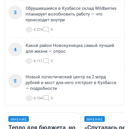
1
короля Кузбасса: что мы знаем
о Печерском, бизнесмене,
спорящем с губернаторами
14 360
12
«Плохо, как никогда до этого»: таролог о
2
судьбе Кузбасса и его жителей в августе
13 971
17
Обрушившийся в Кузбассе склад Wildberries
3
планирует возобновить работу — что
происходит внутри
6 274
9
Какой район Новокузнецка самый лучший
4
для жизни — опрос
6 111
5