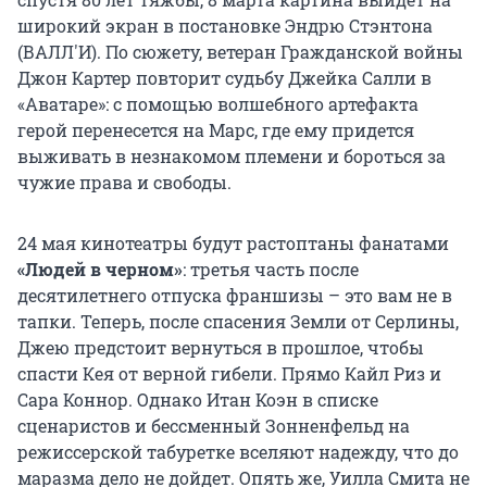
широкий экран в постановке Эндрю Стэнтона
(ВАЛЛ'И). По сюжету, ветеран Гражданской войны
Джон Картер повторит судьбу Джейка Салли в
«Аватаре»: с помощью волшебного артефакта
герой перенесется на Марс, где ему придется
выживать в незнакомом племени и бороться за
чужие права и свободы.
24 мая кинотеатры будут растоптаны фанатами
«Людей в черном»
: третья часть после
десятилетнего отпуска франшизы – это вам не в
тапки. Теперь, после спасения Земли от Серлины,
Джею предстоит вернуться в прошлое, чтобы
спасти Кея от верной гибели. Прямо Кайл Риз и
Сара Коннор. Однако Итан Коэн в списке
сценаристов и бессменный Зонненфельд на
режиссерской табуретке вселяют надежду, что до
маразма дело не дойдет. Опять же, Уилла Смита не