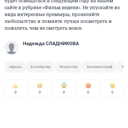
будет освещаться в следующем году на нашем
сайте в рубрике «Фильм недели». Не упускайте из
вида интересные премьеры, проявляйте
любопытство и помните: лучше посмотреть и
пожалеть, чем не смотреть вовсе.
Надежда СЛАДНИКОВА
Афиша
Блокбастер
Искусство
Кинематограф
Ки
0
0
0
0
0