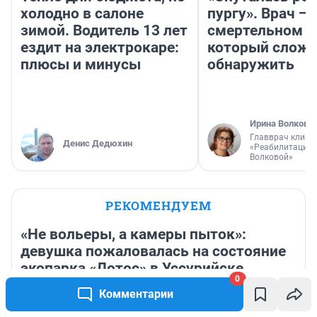
Новый логистический центр за 2 млрд
5
рублей и мост для него отстроят в Кузбассе
— подробности
6 104
5
МНЕНИЕ
МНЕНИЕ
Тепло для бюджета, но
«Спуталась реч
холодно в салоне
пургу». Врач — 
зимой. Водитель 13 лет
смертельном д
ездит на электрокаре:
который слож
плюсы и минусы
обнаружить
0
Ирина Волкова
Комментарии
Главврач клини
Денис Дедюхин
«Реабилитация 