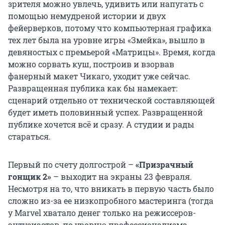
зрителя можно увлечь, удивить или напугать с
помощью немудреной истории и двух
фейерверков, потому что компьютерная графика
тех лет была на уровне игры «Змейка», вышло в
девяностых с премьерой «Матрицы». Время, когда
можно сорвать куш, построив и взорвав
фанерный макет Чикаго, уходит уже сейчас.
Развращенная публика как бы намекает:
сценарий отдельно от технической составляющей
будет иметь половинный успех. Развращенной
публике хочется всё и сразу. А студии и рады
стараться.
Первый по счету долгострой –
«Призрачный
гонщик 2»
– выходит на экраны 23 февраля.
Несмотря на то, что вникать в первую часть было
сложно из-за ее низкопробного мастеринга (тогда
у Marvel хватало денег только на режиссеров-
энтузиастов, по уровню профессионализма