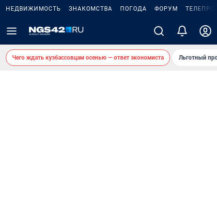
НЕДВИЖИМОСТЬ
ЗНАКОМСТВА
ПОГОДА
ФОРУМ
ТЕЛЕПРО
Чего ждать кузбассовцам осенью — ответ экономиста
Льготный про