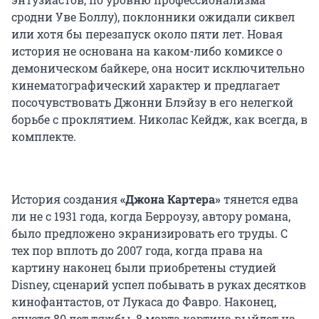
сродни Уве Боллу), поклонники ожидали сиквел
или хотя бы перезапуск около пяти лет. Новая
история не основана на каком-либо комиксе о
демоническом байкере, она носит исключительно
кинематографический характер и предлагает
посочувствовать Джонни Блэйзу в его нелегкой
борьбе с проклятием. Николас Кейдж, как всегда, в
комплекте.
История создания
«Джона Картера»
тянется едва
ли не с 1931 года, когда Берроузу, автору романа,
было предложено экранизировать его труды. С
тех пор вплоть до 2007 года, когда права на
картину наконец были приобретены студией
Disney, сценарий успел побывать в руках десятков
кинофантастов, от Лукаса до Фавро. Наконец,
спустя 80 лет тяжбы, 8 марта картина выйдет на