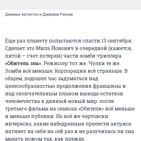
Джемма Артентон и Джереми Реннер
Еще раз планету попытаются спасти 13 сентября.
Сделает это Мила Йовович в очередной (кажется,
пятой – счет потерян) части зомби-триллера
«Обитель зла»
. Режиссер тот же. Чулки те же.
Зомби всё меньше. Корпорация всё страньше. В
общем, подошел час задуматься над
целесообразностью продолжения франшизы и
над окончательным планом вывода остатков
человечества в дивный новый мир: после
третьего фильма на сеансах «Обители» всё меньше
и меньше публики. Но всё же чертовски
интересно, какие набедренные прелести актриса
натянет на себя на сей раз и не разучилась ли она
махать ножом так, как прежде.