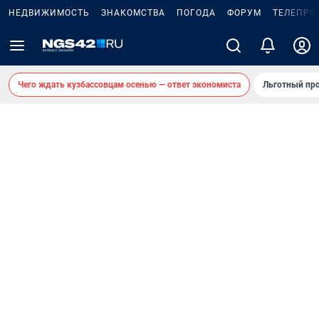
НЕДВИЖИМОСТЬ
ЗНАКОМСТВА
ПОГОДА
ФОРУМ
ТЕЛЕПРО
Чего ждать кузбассовцам осенью — ответ экономиста
Льготный про