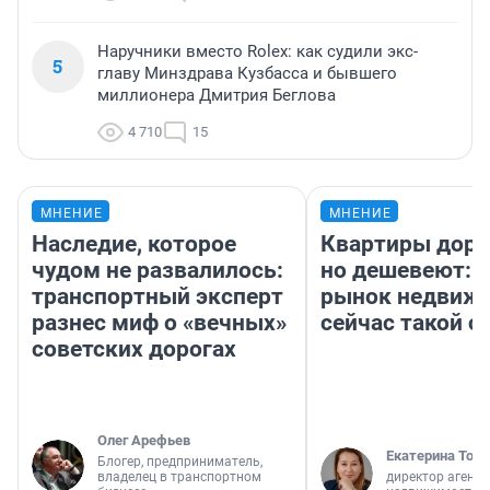
Наручники вместо Rolex: как судили экс-
5
главу Минздрава Кузбасса и бывшего
миллионера Дмитрия Беглова
4 710
15
МНЕНИЕ
МНЕНИЕ
Наследие, которое
Квартиры дор
чудом не развалилось:
но дешевеют: 
транспортный эксперт
рынок недвиж
разнес миф о «вечных»
сейчас такой 
советских дорогах
Олег Арефьев
Екатерина Торо
Блогер, предприниматель,
владелец в транспортном
директор агентс