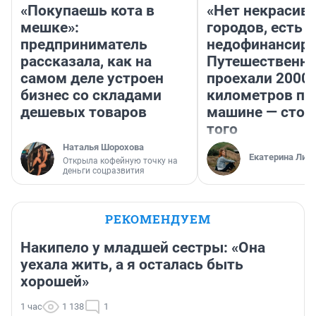
«Покупаешь кота в
«Нет некрасив
мешке»:
городов, есть
предприниматель
недофинансиро
рассказала, как на
Путешественн
самом деле устроен
проехали 2000
бизнес со складами
километров по 
дешевых товаров
машине — стои
того
Наталья Шорохова
Екатерина Лит
Открыла кофейную точку на
деньги соцразвития
РЕКОМЕНДУЕМ
Накипело у младшей сестры: «Она
уехала жить, а я осталась быть
хорошей»
1 час
1 138
1