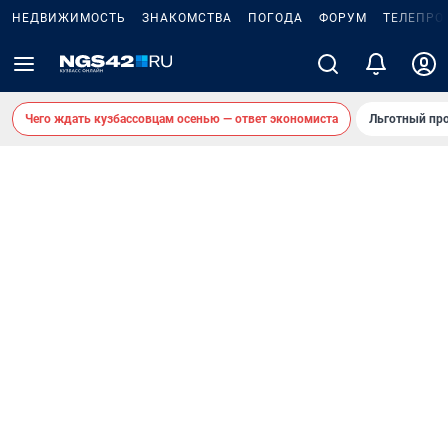
НЕДВИЖИМОСТЬ
ЗНАКОМСТВА
ПОГОДА
ФОРУМ
ТЕЛЕПРО
Чего ждать кузбассовцам осенью — ответ экономиста
Льготный про