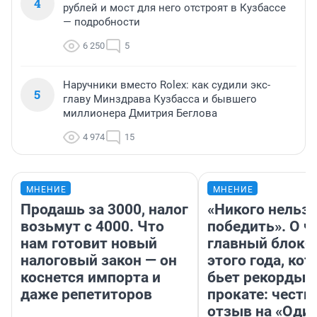
4
рублей и мост для него отстроят в Кузбассе
— подробности
6 250
5
Наручники вместо Rolex: как судили экс-
5
главу Минздрава Кузбасса и бывшего
миллионера Дмитрия Беглова
4 974
15
МНЕНИЕ
МНЕНИЕ
Продашь за 3000, налог
«Никого нельз
возьмут с 4000. Что
победить». О ч
нам готовит новый
главный блокб
налоговый закон — он
этого года, ко
коснется импорта и
бьет рекорды 
даже репетиторов
прокате: честн
отзыв на «Оди